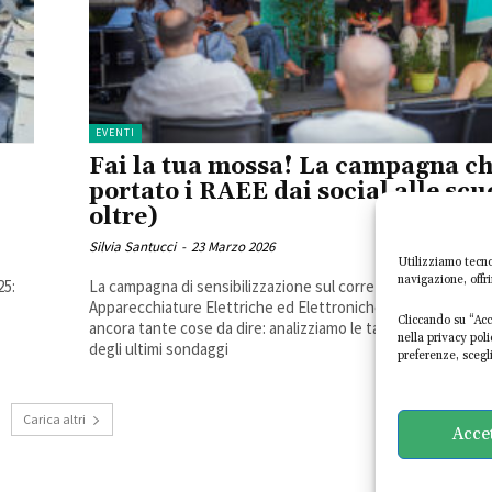
EVENTI
Fai la tua mossa! La campagna ch
portato i RAEE dai social alle scu
oltre)
Silvia Santucci
-
23 Marzo 2026
Utilizziamo tecno
navigazione, offr
25:
La campagna di sensibilizzazione sul corretto conferimento d
Apparecchiature Elettriche ed Elettroniche è giunta al ter
Cliccando su “Acce
ancora tante cose da dire: analizziamo le tappe fondamentali 
nella privacy pol
degli ultimi sondaggi
preferenze, scegli
Carica altri
Acce