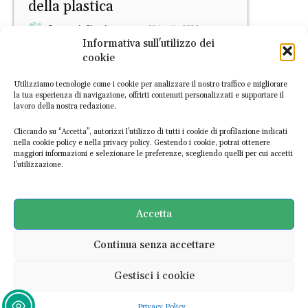
della plastica
EconomiaCircolare.com
-
20 Luglio 2026
Informativa sull'utilizzo dei
cookie
Utilizziamo tecnologie come i cookie per analizzare il nostro traffico e migliorare
la tua esperienza di navigazione, offrirti contenuti personalizzati e supportare il
lavoro della nostra redazione.
Cliccando su “Accetta”, autorizzi l’utilizzo di tutti i cookie di profilazione indicati
nella cookie policy e nella privacy policy. Gestendo i cookie, potrai ottenere
maggiori informazioni e selezionare le preferenze, scegliendo quelli per cui accetti
Europa
l’utilizzazione.
Studio: anche il Regno Unito
perde capacità di riciclo, che
rischia di non tenere il passo
Accetta
con la raccolta differenziata
Continua senza accettare
EconomiaCircolare.com
-
20 Luglio 2026
Gestisci i cookie
Ultime notizie
Privacy Policy