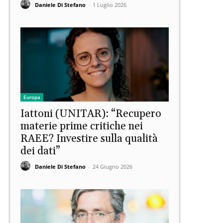
Daniele Di Stefano
-
1 Luglio 2026
Europa
Iattoni (UNITAR): “Recupero
materie prime critiche nei
RAEE? Investire sulla qualità
dei dati”
Daniele Di Stefano
-
24 Giugno 2026