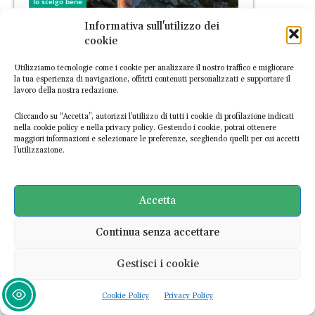
Io scelgo bene
Viaggiamo di più, ma torniamo
Informativa sull'utilizzo dei
con meno: come la ricerca
cookie
dello scatto perfetto sta
Utilizziamo tecnologie come i cookie per analizzare il nostro traffico e migliorare
svuotando il senso del viaggio
la tua esperienza di navigazione, offrirti contenuti personalizzati e supportare il
lavoro della nostra redazione.
Ludovica Nati
-
7 Agosto 2026
Cliccando su “Accetta”, autorizzi l’utilizzo di tutti i cookie di profilazione indicati
nella cookie policy e nella privacy policy. Gestendo i cookie, potrai ottenere
maggiori informazioni e selezionare le preferenze, scegliendo quelli per cui accetti
l’utilizzazione.
Accetta
PRATICHE
Continua senza accettare
Perché per l’ONU il 2027 è
Gestisci i cookie
l’Anno internazionale del
turismo sostenibile
Cookie Policy
Privacy Policy
Ludovica Nati
-
22 Luglio 2026