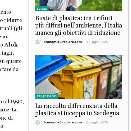
Europa
mento
Buste di plastica: tra i rifiuti
mo ridurre
più diffusi nell’ambiente, l’Italia
tuali (gli
manca gli obiettivi di riduzione
e un
EconomiaCircolare.com
-
30 Luglio 2026
no
Alok
tagli,
 su queste
 fare da
PRIMO PIANO
o al 1990,
La raccolta differenziata della
nte
. La
plastica si inceppa in Sardegna
one di
EconomiaCircolare.com
-
28 Luglio 2026
to