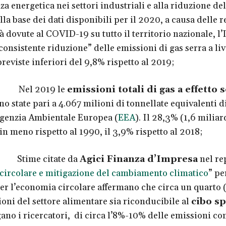
nza energetica nei settori industriali e alla riduzione del
la base dei dati disponibili per il 2020, a causa delle r
à dovute al COVID-19 su tutto il territorio nazionale, l’
consistente riduzione” delle emissioni di gas serra a liv
reviste inferiori del 9,8% rispetto al 2019;
l 2019 le
emissioni totali di gas a effetto 
o state pari a 4.067 milioni di tonnellate equivalenti 
genzia Ambientale Europea (
EEA
). Il 28,3% (1,6 miliar
in meno rispetto al 1990, il 3,9% rispetto al 2018;
ime citate da
Agici Finanza d’Impresa
nel re
ircolare e mitigazione del cambiamento climatico
” pe
per l’economia circolare affermano che circa un quarto
ioni del settore alimentare sia riconducibile al
cibo s
egano i ricercatori, di circa l’8%-10% delle emissioni c