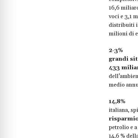
16,6 miliard
voci e 3,1 m
distribuiti 
milioni di e
2-3%
Le 
grandi sit
433 milia
dell’ambien
medio annuo
14,8%
La 
italiana, s
risparmio
petrolio e 
14,6 % dell