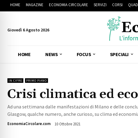
HOME
MAGAZINE
ECONOMIA CIRCOLARE
SERVIZI
CORSI
QUAD
Giovedì 6 Agosto 2026
HOME
NEWS
FOCUS
SPECIALI
IN CIFRE
PRIMO PIANO
Crisi climatica ed ec
Ad una settimana dalle manifestazioni di Milano e delle conclus
Glasgow, qualche numero, anche curioso, su clima ed economia
EconomiaCircolare.com
10 Ottobre 2021
1736