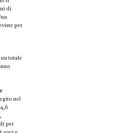
o il
ni di
Una
eviste per
un totale
anno
e
argito nel
34,6
,
di per
5 voci e