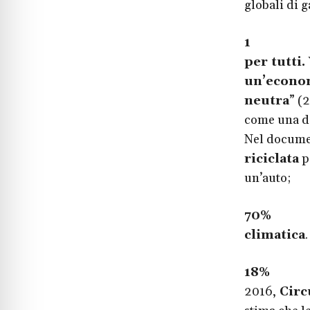
globali di g
1
Nel do
per tutti
un’econom
neutra
” (
come una de
Nel documen
riciclata
p
un’auto;
70%
“Oggi
climatica
18%
Un
2016,
Circ