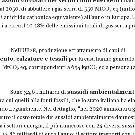
e
azioni circolari nei settori non energetici
hann
 al 2050, di abbattere i gas serra di 550 MtCO
eq (milio
2
di anidride carbonica equivalente) all’anno in Europa. 
i a circa il 10-18% delle emissioni totali di gas serra pr
UE28, produzione e trattamento di capi di
nto, calzature e tessili
per la casa hanno generato 
34 MtCO
eq, corrispondenti a 654 kgCO
eq a persona (
2
2
 34,6 i miliardi di
sussidi
ambientalment
tra cui quelli alla fonti fossili, che lo stato italiano ha el
do Legambiente. Nel dettaglio, “nel 2020 ammonta a 
 euro il costo totale dei sussidi ambientalmente dannosi
a i settori energia, il più numeroso con 24 diversi sussi
12,86 miliardi di euro l’anno; il settore trasporti con 1