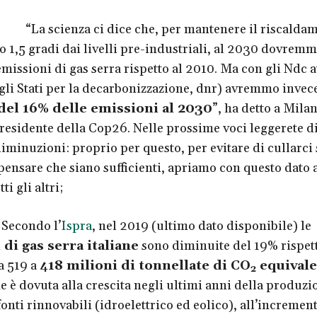
 scienza ci dice che, per mantenere il riscalda
to 1,5 gradi dai livelli pre-industriali, al 2030 dovrem
missioni di gas serra rispetto al 2010. Ma con gli Ndc at
li Stati per la decarbonizzazione, dnr) avremmo invec
el 16% delle emissioni al 2030
”, ha detto a Mila
presidente della Cop26. Nelle prossime voci leggerete di 
diminuzioni: proprio per questo, per evitare di cullarci
pensare che siano sufficienti, apriamo con questo dato a
ti gli altri;
ndo l’
Ispra
, nel 2019 (ultimo dato disponibile) le
di gas serra italiane
sono diminuite del 19% rispett
a 519 a
418 milioni di tonnellate di CO
equivale
2
 è dovuta alla crescita negli ultimi anni della produzi
onti rinnovabili (idroelettrico ed eolico), all’incremen