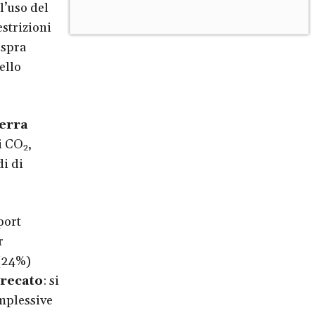
l’uso del
estrizioni
Ispra
ello
serra
di CO
,
2
di di
port
r
 (24%)
precato
: si
omplessive