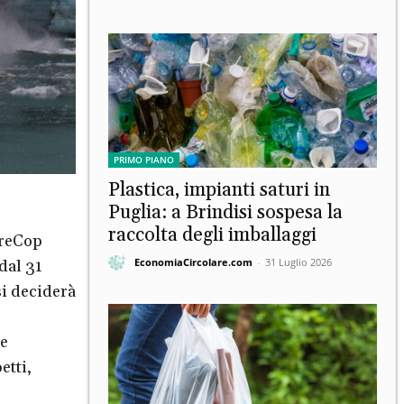
PRIMO PIANO
Plastica, impianti saturi in
Puglia: a Brindisi sospesa la
raccolta degli imballaggi
preCop
EconomiaCircolare.com
-
31 Luglio 2026
dal 31
si deciderà
le
etti,