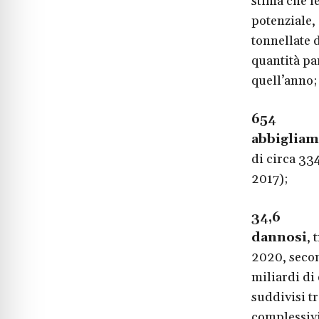
stima che l
potenziale,
tonnellate 
quantità par
quell’anno;
654
Nell’
abbigliame
di circa 3
2017);
34,6
Sono
dannosi
, 
2020, secon
miliardi di
suddivisi tr
complessivi 