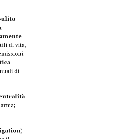
ulito
r
camente
li di vita,
emissioni.
tica
nuali di
eutralità
Sharma;
igation
)