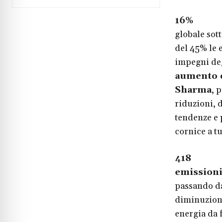
16%
“La
globale sot
del 45% le e
impegni deg
aumento d
Sharma
, 
riduzioni, 
tendenze e 
cornice a tut
418
Seco
emissioni 
passando d
diminuzione
energia da f