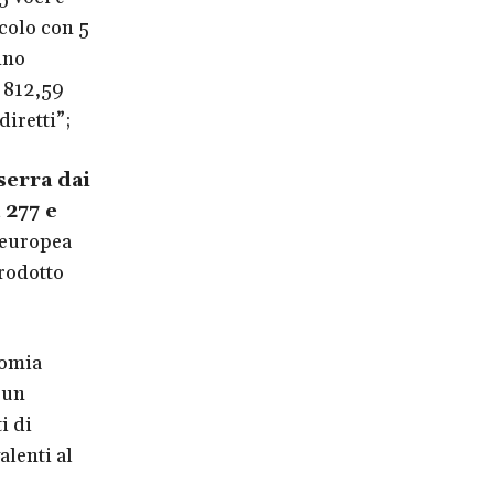
icolo con 5
nno
n 812,59
diretti”;
serra dai
 277 e
 europea
prodotto
nomia
 un
i di
valenti al