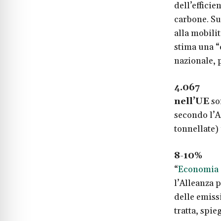
dell’efficie
carbone. Sul
alla mobilit
stima una “
nazionale, p
4.067
Ne
nell’UE
son
secondo l’A
tonnellate) 
8-10%
St
“
Economia c
l’Alleanza 
delle emiss
tratta, spi