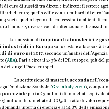
i di euro di sussidi tra diretti e indiretti; il settore agr
iliardi di euro; quello edile con 1,1 miliardi di euro l’a
in 3 voci e quello legato alle concessioni ambientali co
uro l’anno e 4 diverse voci da attenzionare di sussidi in
emissioni di
inquinanti atmosferici e gas 
i industriali in Europa
sono costate alla società
tra
rdi di euro
nel 2017, secondo un’analisi dell’Agenzia
te (
AEA
). Pari a circa il 2-3% del Pil europeo, più del 
 dei singoli Paesi europei.
sostituzione di
materia seconda
nell’eco
piega Fondazione Symbola (
GreenItaly 2020
), comporta
 potenziale
pari a 23 milioni di tonnellate equivalent
a 63 milioni di tonnellate di CO
. Si tratta di valori equi
2
a domanda interna di energia e al 14,8% delle emissioni