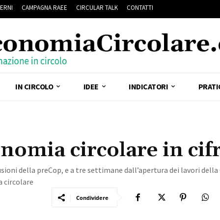
ERNI
CAMPAGNA RAEE
CIRCULAR TALK
CONTATTI
IN CIRCOLO
IDEE
INDICATORI
PRATI
onomia circolare in cif
ioni della preCop, e a tre settimane dall’apertura dei lavori della
 circolare
Condividere