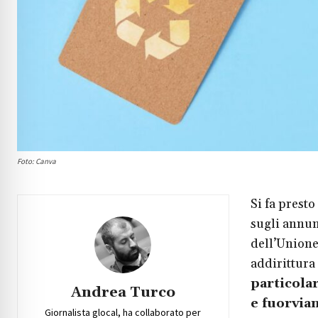
Foto: Canva
Si fa prest
sugli annun
dell’Unione
addirittura
particola
Andrea Turco
e fuorvian
Giornalista glocal, ha collaborato per