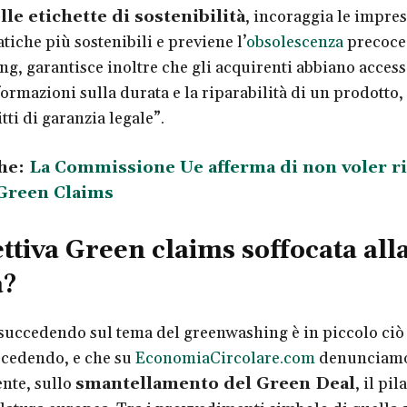
lle etichette di sostenibilità
, incoraggia le impre
tiche più sostenibili e previene l’
obsolescenza
precoce 
g, garantisce inoltre che gli acquirenti abbiano access
formazioni sulla durata e la riparabilità di un prodotto
itti di garanzia legale”.
he:
La Commissione Ue afferma di non voler rit
 Green Claims
ettiva Green claims soffocata all
a?
 succedendo sul tema del greenwashing è in piccolo ciò
ccedendo, e che su
EconomiaCircolare.com
denunciam
nte, sullo
smantellamento del Green Deal
, il pil