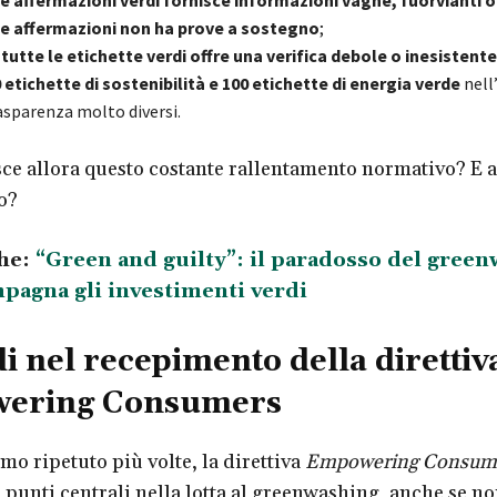
le affermazioni non ha prove a sostegno
;
 tutte le etichette verdi offre una verifica debole o inesistente
 etichette di sostenibilità e 100 etichette di energia verde
nell
trasparenza molto diversi.
ce allora questo costante rallentamento normativo? E a
o?
he:
“Green and guilty”: il paradosso del gree
pagna gli investimenti verdi
di nel recepimento della direttiv
ering Consumers
o ripetuto più volte, la direttiva
Empowering Consum
i punti centrali nella lotta al greenwashing, anche se n