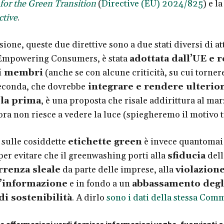
or the Green Transition
(
Directive (EU) 2024/825
) e l
ctive
.
sione, queste due direttive sono a due stati diversi di a
’Empowering Consumers, è stata
adottata dall’UE e r
ti membri
(anche se con alcune criticità, su cui torne
seconda, che dovrebbe
integrare e rendere ulteri
 la prima
, è una proposta che risale addirittura al ma
ra non riesce a vedere la luce (spiegheremo il motivo t
 sulle cosiddette
etichette green
è invece quantomai
per evitare che il greenwashing porti alla
sfiducia
dell
renza sleale
da parte delle imprese, alla
violazione
ll’informazione
e in fondo a un
abbassamento degl
di sostenibilità
. A dirlo
sono i dati della stessa Com
le affermazioni verdi fornisce informazioni vaghe, fuorvianti 