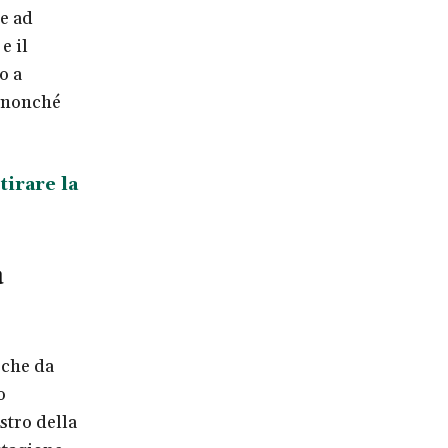
se ad
e il
o a
, nonché
irare la
a
 che da
o
astro della