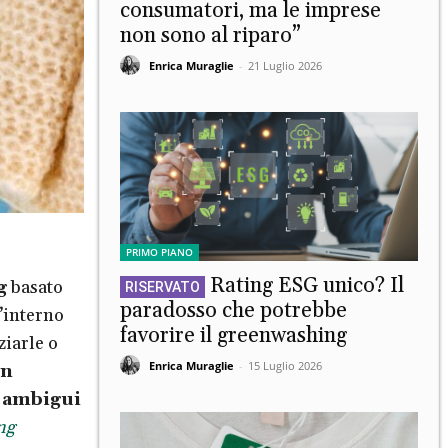
consumatori, ma le imprese
non sono al riparo”
Enrica Muraglie
-
21 Luglio 2026
PRIMO PIANO
Rating ESG unico? Il
g
basato
paradosso che potrebbe
l’interno
favorire il greenwashing
ziarle o
Enrica Muraglie
-
15 Luglio 2026
in
i ambigui
ng