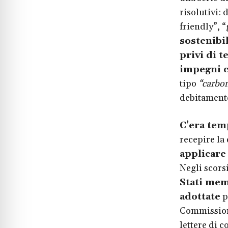
risolutivi: 
friendly”, 
sostenibil
privi di t
impegni c
tipo
“carbon
debitamente
C’era tem
recepire la
applicare
Negli scors
Stati mem
adottate
p
Commissione
lettere di 