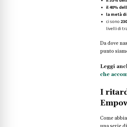
il 40% del
la metà di
ci sono
230
livelli di 
Da dove nas
punto siam
Leggi anc
che accom
I ritar
Empow
Come abbiam
una serie d