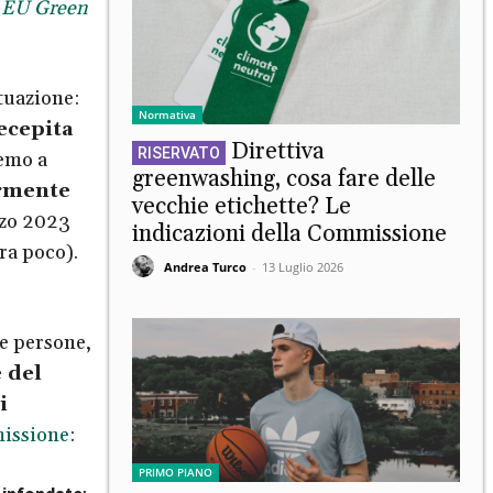
a
EU Green
ttuazione:
Normativa
ecepita
Direttiva
remo a
greenwashing, cosa fare delle
ormente
vecchie etichette? Le
rzo 2023
indicazioni della Commissione
ra poco).
Andrea Turco
-
13 Luglio 2026
e persone,
 del
i
missione
:
PRIMO PIANO
o infondate
;