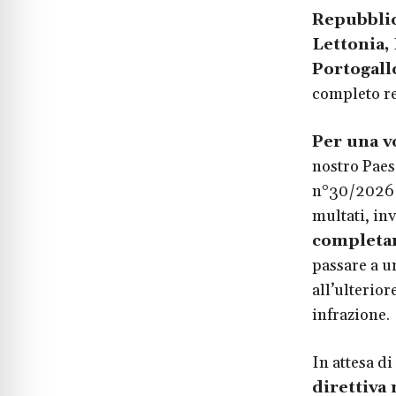
Repubblica
Lettonia,
Portogallo
completo re
Per una vo
nostro Paese
n°30/2026 (
multati, in
completar
passare a u
all’ulterior
infrazione.
In attesa di
direttiva 