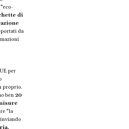
“eco-
chette di
cazione
pportati da
ermazioni
’UE per
o
n proprio.
ono ben
20
 misure
re “la
 inviando
ria,