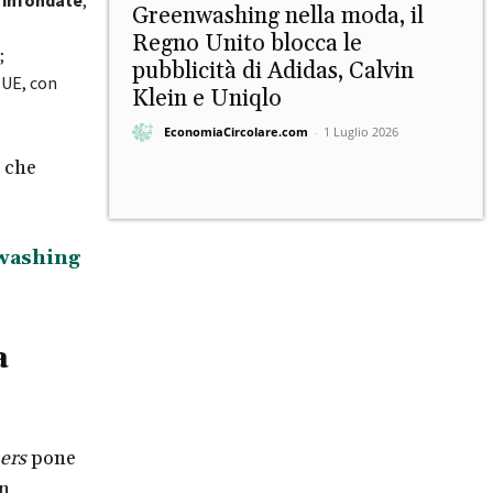
Greenwashing nella moda, il
Regno Unito blocca le
;
pubblicità di Adidas, Calvin
’UE, con
Klein e Uniqlo
EconomiaCircolare.com
-
1 Luglio 2026
 che
nwashing
a
ers
pone
on