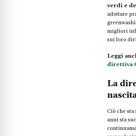
verdi e de
adottare pra
greenwashin
migliori in
sui loro dir
Leggi anc
direttiva
La dir
nascit
Ciò che sta
anni sta su
continuame