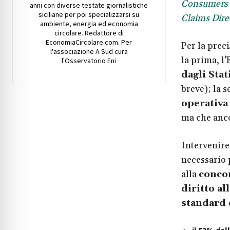
Consumers f
anni con diverse testate giornalistiche
siciliane per poi specializzarsi su
Claims Dire
ambiente, energia ed economia
circolare. Redattore di
EconomiaCircolare.com. Per
Per la preci
l'associazione A Sud cura
la prima, l
l'Osservatorio Eni
dagli Sta
breve); la 
operativa
ma che anco
Intervenire
necessario 
alla
concor
diritto a
standard 
il 53% del