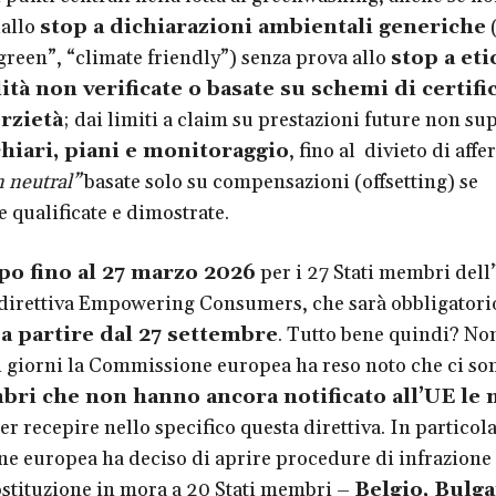
dallo
stop a dichiarazioni ambientali generiche
(
“green”, “climate friendly”) senza prova allo
stop a eti
ità non verificate o basate su schemi di certifi
erzietà
; dai limiti a claim su prestazioni future non su
hiari, piani e monitoraggio
, fino al divieto di aff
 neutral”
basate solo su compensazioni (offsetting) se
 qualificate e dimostrate.
po fino al 27 marzo 2026
per i 27 Stati membri dell
 direttiva Empowering Consumers, che sarà obbligatori
 a partire dal 27 settembre
. Tutto bene quindi? No
i giorni la Commissione europea ha reso noto che ci s
bri che non hanno ancora notificato all’UE le
er recepire nello specifico questa direttiva. In particola
 europea ha deciso di aprire procedure di infrazione
costituzione in mora a 20 Stati membri –
Belgio, Bulga