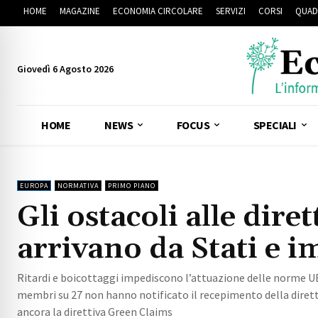
HOME
MAGAZINE
ECONOMIA CIRCOLARE
SERVIZI
CORSI
QUAD
Giovedì 6 Agosto 2026
HOME
NEWS
FOCUS
SPECIALI
EUROPA
NORMATIVA
PRIMO PIANO
Gli ostacoli alle dir
arrivano da Stati e 
Ritardi e boicottaggi impediscono l’attuazione delle norme U
membri su 27 non hanno notificato il recepimento della dire
ancora la direttiva Green Claims