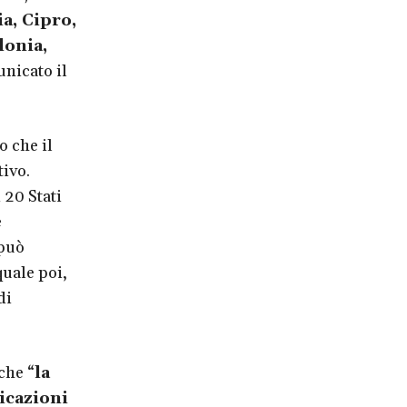
a, Cipro,
lonia,
nicato il
o che il
tivo.
 20 Stati
e
 può
quale poi,
di
che “
la
dicazioni