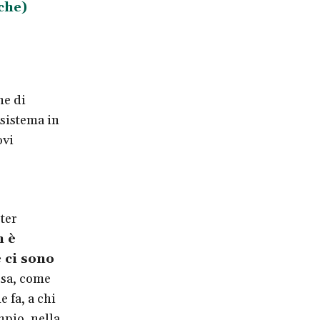
che)
ne di
 sistema in
ovi
ter
n è
e ci sono
esa, come
e fa, a chi
empio, nella