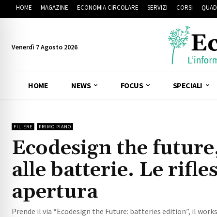
HOME
MAGAZINE
ECONOMIA CIRCOLARE
SERVIZI
CORSI
QUAD
Venerdì 7 Agosto 2026
HOME
NEWS
FOCUS
SPECIALI
FILIERE
PRIMO PIANO
Ecodesign the future,
alle batterie. Le rifle
apertura
Prende il via “Ecodesign the Future: batteries edition”, il w