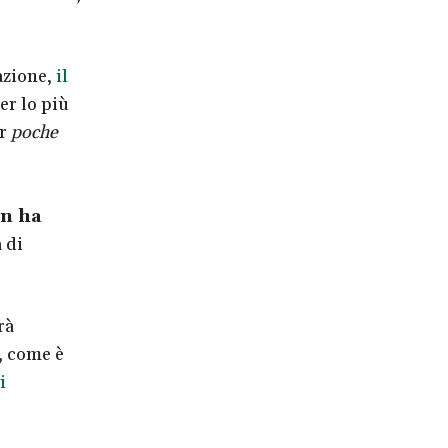
azione,
il
er lo più
er
poche
n ha
 di
rà
, come è
i