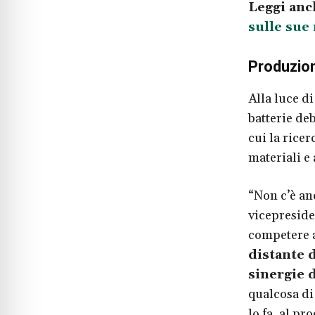
Leggi anc
sulle sue
Produzione
Alla luce d
batterie deb
cui la rice
materiali e a
“Non c’è an
vicepreside
competere a
distante d
sinergie 
qualcosa di 
lo fa, al pr