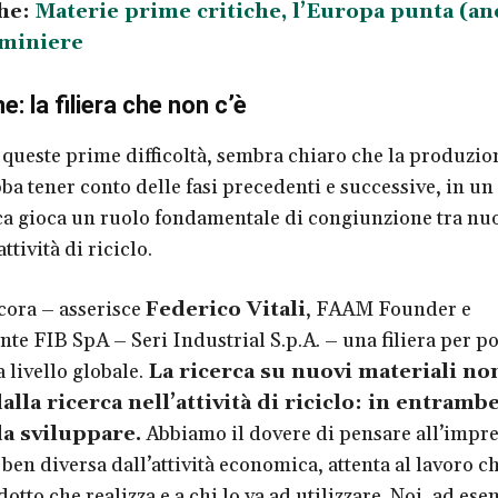
he:
Materie prime critiche, l’Europa punta (an
 miniere
: la filiera che non c’è
i queste prime difficoltà, sembra chiaro che la produzio
ba tener conto delle fasi precedenti e successive, in un
rca gioca un ruolo fondamentale di congiunzione tra nu
ttività di riciclo.
cora – asserisce
Federico Vitali
, FAAM Founder e
nte FIB SpA – Seri Industrial S.p.A. – una filiera per po
 livello globale.
La ricerca su nuovi materiali no
alla ricerca nell’attività di riciclo: in entramb
da sviluppare.
Abbiamo il dovere di pensare all’impr
ben diversa dall’attività economica, attenta al lavoro ch
odotto che realizza e a chi lo va ad utilizzare. Noi, ad es