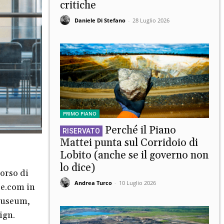
critiche
Daniele Di Stefano
-
28 Luglio 2026
PRIMO PIANO
Perché il Piano
Mattei punta sul Corridoio di
Lobito (anche se il governo non
lo dice)
 corso di
Andrea Turco
-
10 Luglio 2026
re.com in
Museum,
ign.