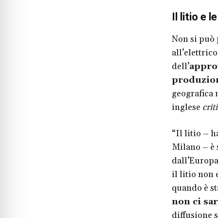
Il litio e
Non si può 
all’elettri
dell’
appro
produzio
geografica 
inglese
crit
“Il litio – 
Milano – è s
dall’Europa
il litio non
quando è st
non ci sar
diffusione s