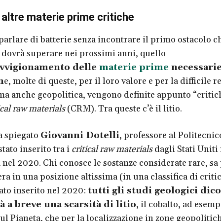
 le altre materie prime critiche
parlare di batterie senza incontrare il primo ostacolo ch
co dovrà superare nei prossimi anni, quello
vvigionamento delle
materie prime
necessarie
n
e, molte di queste, per il loro valore e per la difficile r
ma anche geopolitica, vengono definite appunto “critich
ical raw materials
(CRM). Tra queste c’è il litio.
ha spiegato
Giovanni Dotelli
, professore al Politecnic
tato inserito tra i
critical raw materials
dagli Stati Uniti
 nel 2020. Chi conosce le sostanze considerate rare, sa
 era in una posizione altissima (in una classifica di criti
ato inserito nel 2020:
tutti gli studi geologici dic
à a breve una scarsità di litio
, il cobalto, ad esemp
ul Pianeta, che per la localizzazione in zone geopolitiche