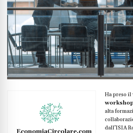
Ha preso il
workshop 
alta formaz
collaboraz
dall’ISIA R
EconomiaCircolare.com