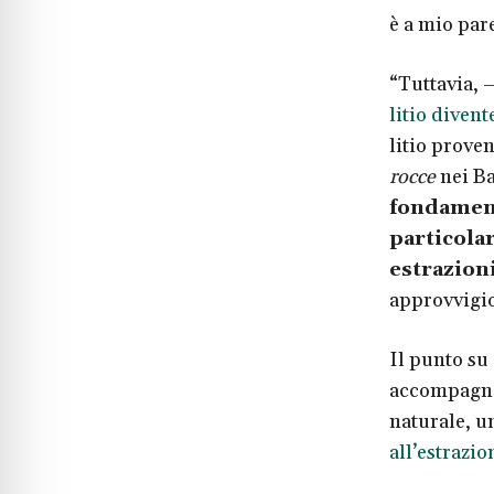
è a mio pare
“Tuttavia, 
litio diven
litio prove
rocce
nei Ba
fondamenta
particola
estrazion
approvvigi
Il punto su 
accompagnat
naturale, u
all’estrazio