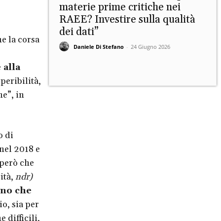
materie prime critiche nei
RAEE? Investire sulla qualità
dei dati”
e la corsa
Daniele Di Stefano
-
24 Giugno 2026
 alla
eperibilità,
e”, in
o di
 nel 2018 e
 però che
cità,
ndr)
ono che
io, sia per
 difficili,