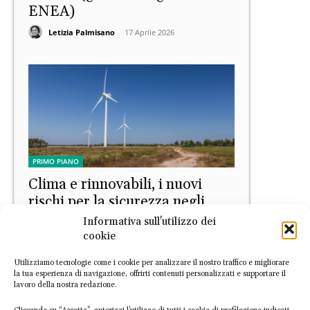
ENEA)
Letizia Palmisano
-
17 Aprile 2026
PRIMO PIANO
Clima e rinnovabili, i nuovi
rischi per la sicurezza negli
studi del JRC
Informativa sull'utilizzo dei
cookie
Andrea Turco
-
17 Aprile 2026
Utilizziamo tecnologie come i cookie per analizzare il nostro traffico e migliorare
la tua esperienza di navigazione, offrirti contenuti personalizzati e supportare il
lavoro della nostra redazione.