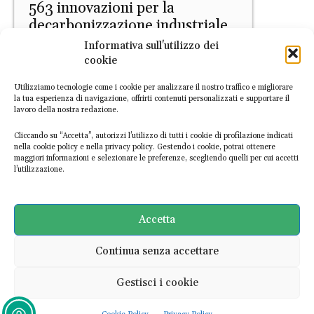
563 innovazioni per la
decarbonizzazione industriale
Informativa sull'utilizzo dei
EconomiaCircolare.com
-
24 Giugno 2026
cookie
Utilizziamo tecnologie come i cookie per analizzare il nostro traffico e migliorare
la tua esperienza di navigazione, offrirti contenuti personalizzati e supportare il
lavoro della nostra redazione.
Cliccando su “Accetta”, autorizzi l’utilizzo di tutti i cookie di profilazione indicati
nella cookie policy e nella privacy policy. Gestendo i cookie, potrai ottenere
maggiori informazioni e selezionare le preferenze, scegliendo quelli per cui accetti
l’utilizzazione.
Normativa
Due diligence, la Commissione
avvia una nuova consultazione
Accetta
sulla sostenibilità aziendale
Continua senza accettare
Andrea Turco
-
23 Giugno 2026
Gestisci i cookie
Ultime notizie