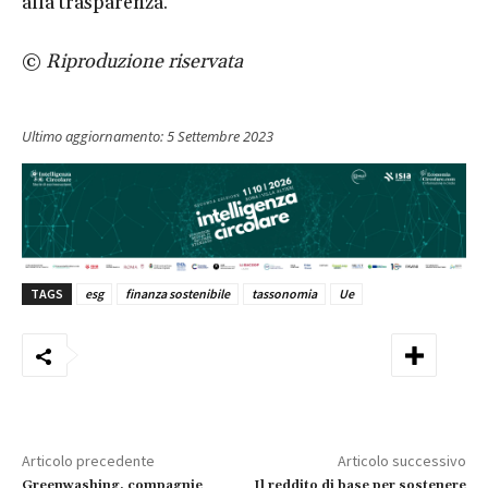
alla trasparenza.
©
Riproduzione riservata
Ultimo aggiornamento:
5 Settembre 2023
TAGS
esg
finanza sostenibile
tassonomia
Ue
Articolo precedente
Articolo successivo
Greenwashing, compagnie
Il reddito di base per sostenere