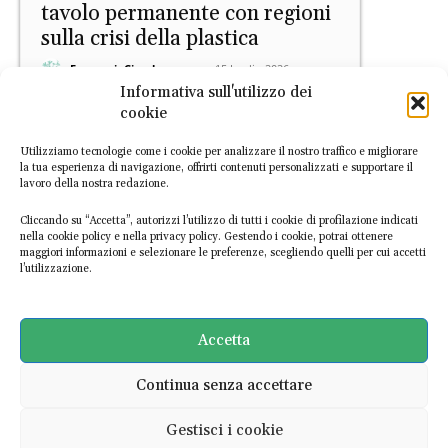
tavolo permanente con regioni
sulla crisi della plastica
EconomiaCircolare.com
-
15 Luglio 2026
Informativa sull'utilizzo dei
cookie
Utilizziamo tecnologie come i cookie per analizzare il nostro traffico e migliorare
la tua esperienza di navigazione, offrirti contenuti personalizzati e supportare il
lavoro della nostra redazione.
Cliccando su “Accetta”, autorizzi l’utilizzo di tutti i cookie di profilazione indicati
nella cookie policy e nella privacy policy. Gestendo i cookie, potrai ottenere
maggiori informazioni e selezionare le preferenze, scegliendo quelli per cui accetti
Filiere
l’utilizzazione.
Crisi della plastica, il Veneto
amplia gli stoccaggi. Non
escluso incenerimento della
Accetta
differenziata
Continua senza accettare
EconomiaCircolare.com
-
6 Luglio 2026
Gestisci i cookie