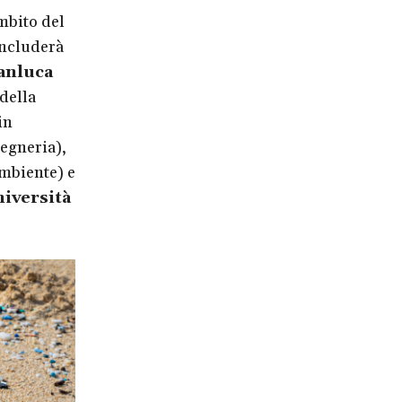
mbito del
ncluderà
anluca
della
in
egneria),
mbiente) e
iversità