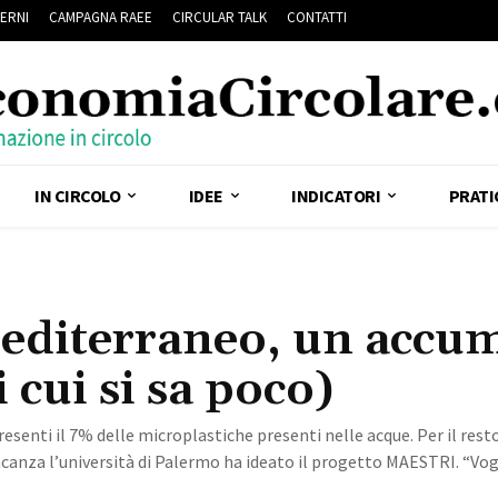
ERNI
CAMPAGNA RAEE
CIRCULAR TALK
CONTATTI
IN CIRCOLO
IDEE
INDICATORI
PRATI
Mediterraneo, un accu
cui si sa poco)
senti il 7% delle microplastiche presenti nelle acque. Per il resto,
canza l’università di Palermo ha ideato il progetto MAESTRI. “Vo