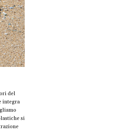
ori del
 integra
ogliamo
lastiche si
trazione