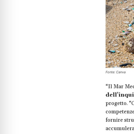
Fonte: Canva
“Il Mar Med
dell’inqu
progetto. 
competenze 
fornire str
accumulera