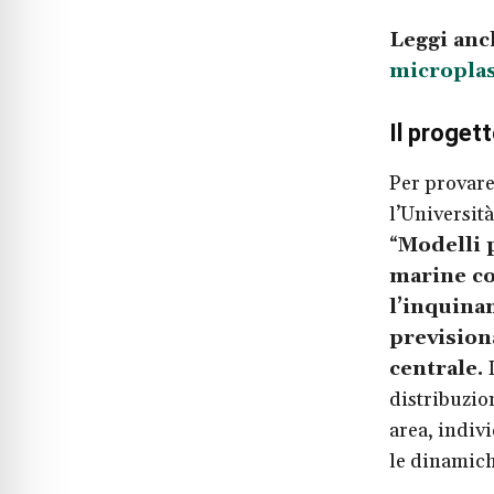
Leggi anc
microplas
Il proge
Per provare
l’Universit
“
Modelli 
marine cos
l’inquin
prevision
centrale.
I
distribuzio
area, indiv
le dinamich