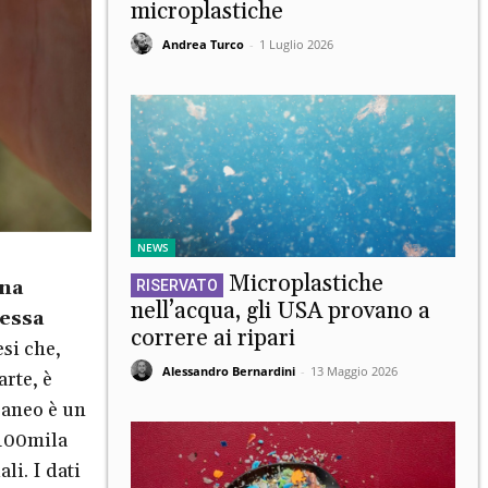
microplastiche
Andrea Turco
-
1 Luglio 2026
NEWS
Microplastiche
ina
nell’acqua, gli USA provano a
 essa
correre ai ripari
esi che,
Alessandro Bernardini
-
13 Maggio 2026
arte, è
raneo è un
 100mila
li. I dati