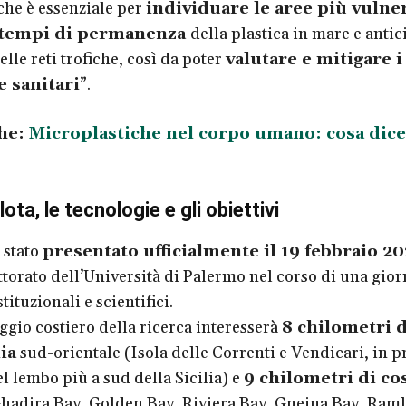
iche è essenziale per
individuare le aree più vulner
 tempi di permanenza
della plastica in mare e anti
elle reti trofiche, così da poter
valutare e mitigare i
e sanitari
”.
he:
Microplastiche nel corpo umano: cosa dice
lota, le tecnologie e gli obiettivi
stato
presentato ufficialmente il 19 febbraio 2
ttorato dell’Università di Palermo nel corso di una gior
tituzionali e scientifici.
ggio costiero della ricerca interesserà
8 chilometri d
lia
sud-orientale (Isola delle Correnti e Vendicari, in p
l lembo più a sud della Sicilia) e
9 chilometri di co
hadira Bay, Golden Bay, Riviera Bay, Gnejna Bay, Raml