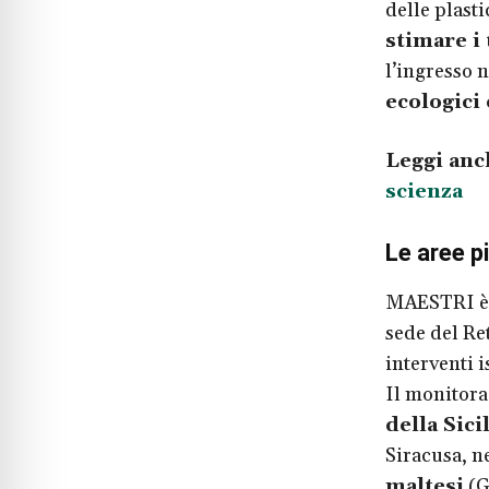
delle plast
stimare i
l’ingresso n
ecologici 
Leggi anc
scienza
Le aree pi
MAESTRI è 
sede del Re
interventi is
Il monitora
della Sici
Siracusa, ne
maltesi
(G