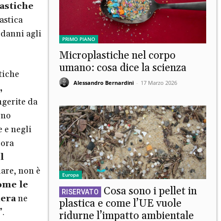
astiche
astica
 danni agli
PRIMO PIANO
Microplastiche nel corpo
umano: cosa dice la scienza
tiche
Alessandro Bernardini
-
17 Marzo 2026
,
ingerite da
ono
 e negli
cora
l
are, non è
Europa
ome le
Cosa sono i pellet in
iera
ne
plastica e come l’UE vuole
”.
ridurne l’impatto ambientale