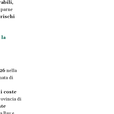
abili,
ciparne
 rischi
 la
026
nella
nata di
i coste
rovincia di
ste
a Bay e