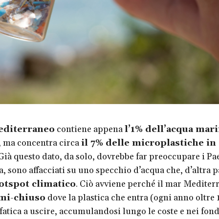
editerraneo
contiene appena
l’1% dell’acqua mar
, ma concentra circa
il 7% delle microplastiche in
 Già questo dato, da solo, dovrebbe far preoccupare i Pa
a, sono affacciati su uno specchio d’acqua che, d’altra p
otspot climatico
. Ciò avviene perché il mar Mediter
mi-chiuso
dove la plastica che entra (ogni anno oltre
fatica a uscire, accumulandosi lungo le coste e nei fonda