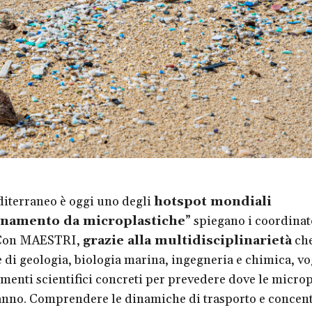
iterraneo è oggi uno degli
hotspot mondiali
inamento da microplastiche
” spiegano i coordinat
“Con MAESTRI,
grazie alla multidisciplinarietà
che
di geologia, biologia marina, ingegneria e chimica, v
umenti scientifici concreti per prevedere dove le microp
nno. Comprendere le dinamiche di trasporto e concen