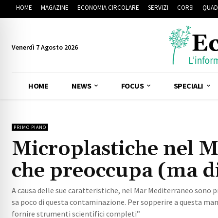
HOME
MAGAZINE
ECONOMIA CIRCOLARE
SERVIZI
CORSI
QUAD
Venerdì 7 Agosto 2026
HOME
NEWS
FOCUS
SPECIALI
PRIMO PIANO
Microplastiche nel 
che preoccupa (ma di 
A causa delle sue caratteristiche, nel Mar Mediterraneo sono pre
sa poco di questa contaminazione. Per sopperire a questa man
fornire strumenti scientifici completi”