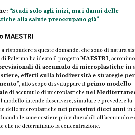
he:
“Studi solo agli inizi, ma i danni delle
tiche alla salute preoccupano già”
tto MAESTRI
 a rispondere a queste domande, che sono di natura sis
à di Palermo ha ideato il progetto
MAESTRI
, acronimo
previsionali di accumulo di microplastiche in 
tiere, effetti sulla biodiversità e strategie pe
amento
”, allo scopo di sviluppare il
primo modello
ale
di accumulo di microplastiche
nel Mediterrane
l modello intende descrivere, simulare e prevedere la
ne delle microplastiche
nei prossimi dieci anni
in 
iduando le zone costiere più vulnerabili all’accumulo e
e che ne determinano la concentrazione.