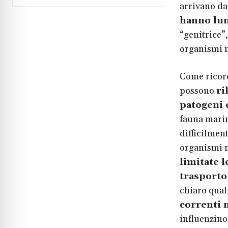
arrivano dal
hanno lun
“genitrice”
organismi m
Come ricord
possono
ri
patogeni e
fauna marin
difficilmen
organismi 
limitate 
trasporto
chiaro quali
correnti m
influenzino