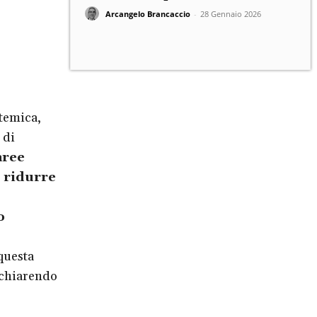
Arcangelo Brancaccio
-
28 Gennaio 2026
temica,
 di
aree
r ridurre
o
questa
 chiarendo