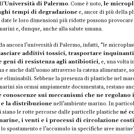
l’
Università di Palermo
. Come è noto,
le micropl
ghi tempi di degradazione
e, ancor di più della pl
, date le loro dimensioni più ridotte possono provocare
arini e, dunque, anche alla salute umana.
a ancora l’università di Palermo, infatti, “le microplas
lasciare additivi tossici, trasportare inquinanti
 geni di resistenza agli antibiotici
, e, una volta 
a e anche dall’uomo attraverso la catena alimentare, s
te eliminabili. Sebbene la presenza di plastiche nel mare
marini sia ormai ampiamente documentata, restano an
le conoscenze sui meccanismi che ne regolano i
 e la distribuzione
nell’ambiente marino. In particol
 siano le rotte percorse dalle particelle plastiche
né c
arine, i venti e i processi di circolazione cost
 lo spostamento e l’accumulo in specifiche aree marine