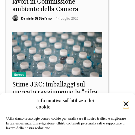
lavori in Commissione
ambiente della Camera
Daniele Di Stefano
-
14 Luglio 2026
Europa
Stime JRC: imballaggi sul
mercato raggiungono la “cifra
impressionante di 98 kg pro
Informativa sull'utilizzo dei
capite”
cookie
Daniele Di Stefano
-
8 Luglio 2026
Utilizziamo tecnologie come i cookie per analizzare il nostro traffico e migliorare
la tua esperienza di navigazione, offrirti contenuti personalizzati e supportare il
lavoro della nostra redazione.