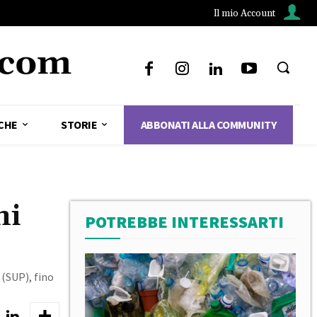
Il mio Account
CHE
STORIE
ABBONATI ALLA COMMUNITY
ni
POTREBBE INTERESSARTI
 (SUP), fino