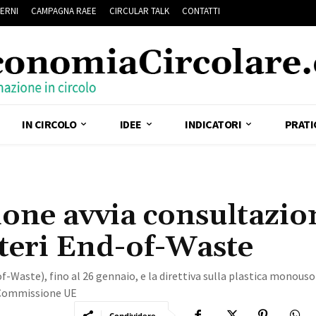
ERNI
CAMPAGNA RAEE
CIRCULAR TALK
CONTATTI
IN CIRCOLO
IDEE
INDICATORI
PRATI
ione avvia consultazio
iteri End-of-Waste
d-of-Waste), fino al 26 gennaio, e la direttiva sulla plastica monouso
a Commissione UE
Condividere