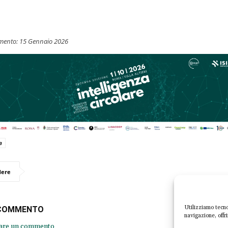
mento:
15 Gennaio 2026
a
dere
Utilizziamo tecno
 COMMENTO
navigazione, offr
iare un commento