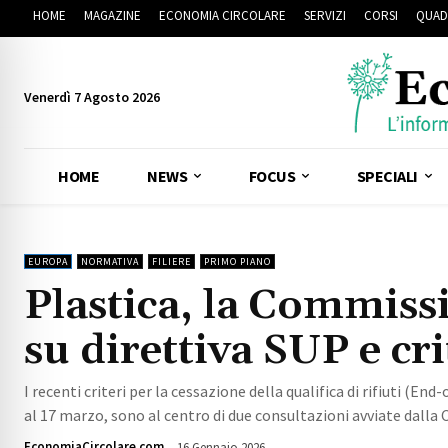
HOME
MAGAZINE
ECONOMIA CIRCOLARE
SERVIZI
CORSI
QUAD
Venerdì 7 Agosto 2026
HOME
NEWS
FOCUS
SPECIALI
EUROPA
NORMATIVA
FILIERE
PRIMO PIANO
Plastica, la Commiss
su direttiva SUP e cr
I recenti criteri per la cessazione della qualifica di rifiuti (En
al 17 marzo, sono al centro di due consultazioni avviate dall
EconomiaCircolare.com
16 Gennaio 2026
1069