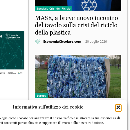
Speciale Crisi del Riciclo
MASE, a breve nuovo incontro
del tavolo sulla crisi del riciclo
della plastica
EconomiaCircolare.com
-
20 Luglio 2026
Europa
Studio: anche il Regno Unito
Informativa sull'utilizzo dei cookie
perde capacità di riciclo, che
rischia di non tenere il passo
logie come i cookie per analizzare il nostro traffico e migliorare la tua esperienza di
irti contenuti personalizzati e supportare il lavoro della nostra redazione.
con la raccolta differenziata