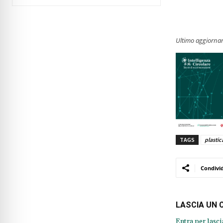
Ultimo aggiorna
TAGS
plastic
Condivi
LASCIA UN
Entra per lasc