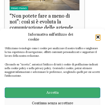
PRIMO PIANO
“Non potete fare a meno di
noi”: così si è evoluta la
comunicazione delle aziende
fossili
Informativa sull'utilizzo dei
cookie
Andrea Turco
-
2 Aprile 2026
Utilizziamo tecnologie come i cookie per analizzare il nostro traffico e migliorare
la tua esperienza di navigazione, offrirti contenuti personalizzati e supportare il
lavoro della nostra redazione.
Cliccando su “Accetta”, autorizzi l’utilizzo di tutti i cookie di profilazione indicati
nella cookie policy e nella privacy policy. Gestendo i cookie, potrai ottenere
maggiori informazioni e selezionare le preferenze, scegliendo quelli per cui accetti
l’utilizzazione.
NEWS
Attorno alle emissioni di gas si
Accetta
combatte una guerra a parte
Continua senza accettare