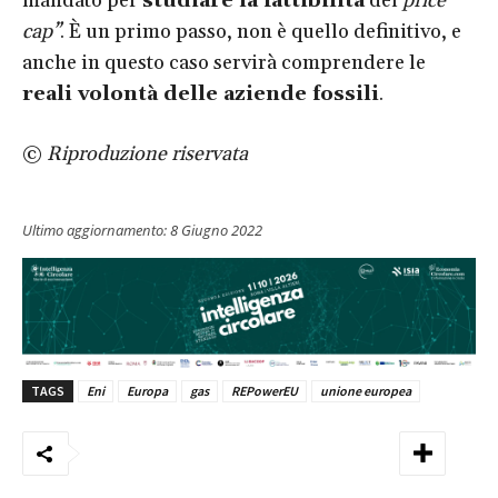
mandato per
studiare la fattibilità
del
price
cap”
. È un primo passo, non è quello definitivo, e
anche in questo caso servirà comprendere le
reali volontà delle aziende fossili
.
©
Riproduzione riservata
Ultimo aggiornamento:
8 Giugno 2022
TAGS
Eni
Europa
gas
REPowerEU
unione europea