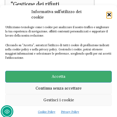
“Gestione dei rifiuti,
dall’efficienza alla resilienza”
Informativa sull'utilizzo dei
cookie
EconomiaCircolare.com
-
7 Aprile 2026
Utilizziamo tecnologie come i cookie per analizzare il nostro traffico e migliorare
la tua esperienza di navigazione, offrirti contenuti personalizzati e supportare il
lavoro della nostra redazione.
Cliccando su “Accetta”, autorizzi l’utilizzo di tutti i cookie di profilazione indicati
nella cookie policy e nella privacy policy. Gestendo i cookie, potrai ottenere
maggiori informazioni e selezionare le preferenze, scegliendo quelli per cui accetti
l’utilizzazione.
PRIMO PIANO
Rifiuti, quando la discarica
Accetta
alimenta l’inceneritore
Continua senza accettare
EconomiaCircolare.com
-
24 Marzo 2026
Gestisci i cookie
Ultime notizie
Cookie Policy
Privacy Policy