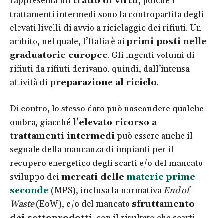
rappresenta un
tratto di virtù
, poiché i
trattamenti intermedi sono la contropartita degli
elevati livelli di avvio a riciclaggio dei rifiuti. Un
ambito, nel quale, l’Italia è ai
primi posti nelle
graduatorie europee
. Gli ingenti volumi di
rifiuti da rifiuti derivano, quindi, dall’intensa
attività di
preparazione al riciclo
.
Di contro, lo stesso dato può nascondere qualche
ombra, giacché
l’elevato ricorso a
trattamenti intermedi
può essere anche il
segnale della mancanza di impianti per il
recupero energetico degli scarti e/o del mancato
sviluppo dei
mercati delle
materie prime
seconde
(MPS), inclusa la normativa
End of
Waste
(EoW), e/o del mancato
sfruttamento
dei sottoprodotti
, con il risultato che scarti