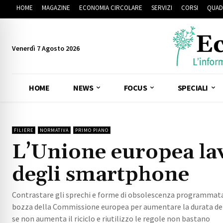
HOME
MAGAZINE
ECONOMIA CIRCOLARE
SERVIZI
CORSI
QUAD
Venerdì 7 Agosto 2026
HOME
NEWS
FOCUS
SPECIALI
FILIERE
NORMATIVA
PRIMO PIANO
L’Unione europea lav
degli smartphone
Contrastare gli sprechi e forme di obsolescenza programmata, pe
bozza della Commissione europea per aumentare la durata dei 
se non aumenta il riciclo e riutilizzo le regole non bastano