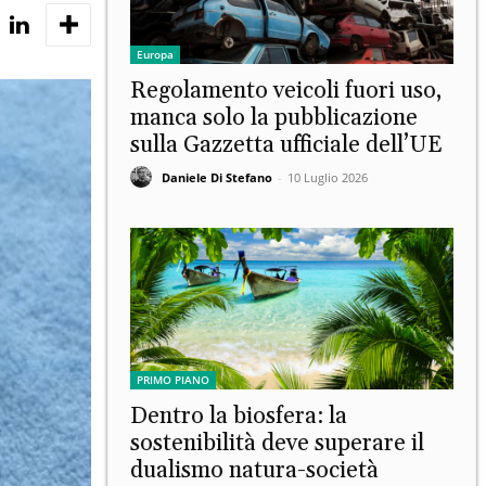
Europa
Regolamento veicoli fuori uso,
manca solo la pubblicazione
sulla Gazzetta ufficiale dell’UE
Daniele Di Stefano
-
10 Luglio 2026
PRIMO PIANO
Dentro la biosfera: la
sostenibilità deve superare il
dualismo natura-società