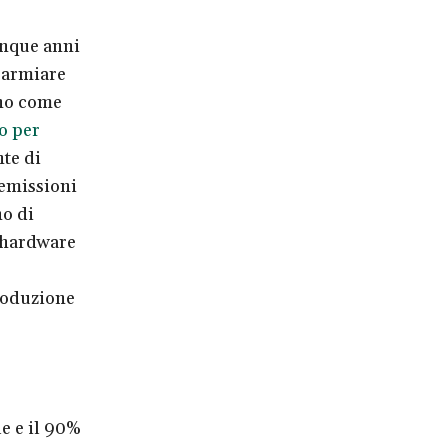
inque anni
sparmiare
eno come
o per
te di
 emissioni
no di
l’hardware
produzione
e e il 90%