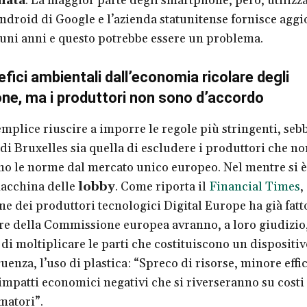
mata
. La maggior parte degli smartphone, però, utilizza
ndroid di Google e l’azienda statunitense fornisce agg
cuni anni e questo potrebbe essere un problema.
efici ambientali dall’economia ricolare degli
e, ma i produttori non sono d’accordo
mplice riuscire a imporre le regole più stringenti, seb
di Bruxelles sia quella di escludere i produttori che no
no le norme dal mercato unico europeo. Nel mentre si è
macchina delle
lobby
. Come riporta il
Financial Times
,
one dei produttori tecnologici Digital Europe ha già fatt
re della Commissione europea avranno, a loro giudizio, 
i moltiplicare le parti che costituiscono un dispositi
uenza, l’uso di plastica: “Spreco di risorse, minore effi
impatti economici negativi che si riverseranno su costi 
matori”.