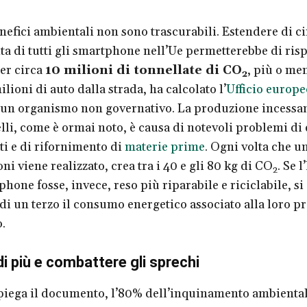
nefici ambientali non sono trascurabili. Estendere di c
vita di tutti gli smartphone nell’Ue permetterebbe di ri
er circa
10 milioni di tonnellate di CO
, più o m
2
ilioni di auto dalla strada, ha calcolato l’
Ufficio europe
 un organismo non governativo. La produzione incessan
li, come è ormai noto, è causa di notevoli problemi di
ti e di rifornimento di
materie prime
. Ogni volta che u
oni viene realizzato, crea tra i 40 e gli 80 kg di CO
. Se 
2
hone fosse, invece, reso più riparabile e riciclabile, si
di un terzo il consumo energetico associato alla loro 
o.
di più e combattere gli sprechi
spiega il documento, l’80% dell’inquinamento ambiental