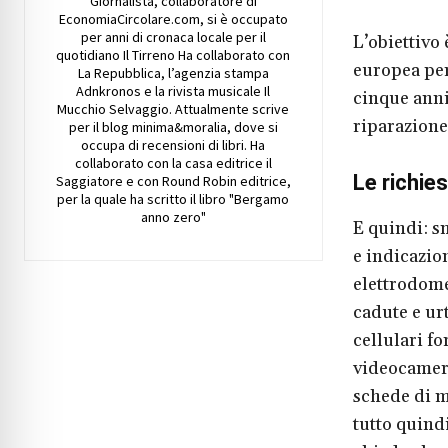
Giornalista, collaboratore di
EconomiaCircolare.com, si è occupato
per anni di cronaca locale per il
L’obiettivo 
quotidiano Il Tirreno Ha collaborato con
europea per
La Repubblica, l’agenzia stampa
Adnkronos e la rivista musicale Il
cinque anni 
Mucchio Selvaggio. Attualmente scrive
riparazione 
per il blog minima&moralia, dove si
occupa di recensioni di libri. Ha
collaborato con la casa editrice il
Le richies
Saggiatore e con Round Robin editrice,
per la quale ha scritto il libro "Bergamo
anno zero"
E quindi: s
e indicazion
elettrodomes
cadute e urt
cellulari fo
videocamera
schede di m
tutto quind