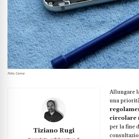
Foto: Canva
Allungare la
una priorit
regolame
circolare
n
per la fine
Tiziano Rugi
consultazi