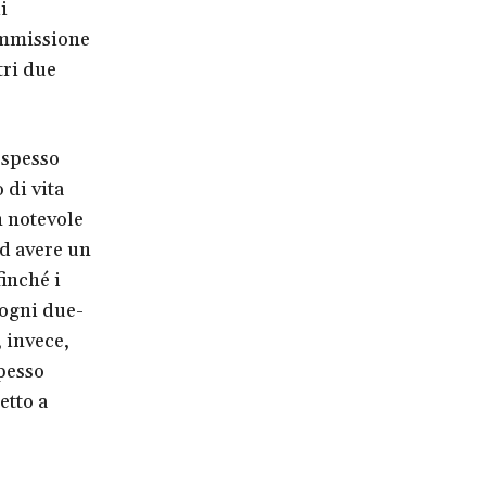
i
Commissione
tri due
 spesso
 di vita
n notevole
ad avere un
inché i
 ogni due-
 invece,
spesso
etto a