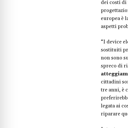
dei costi di
progettazio
europea è l
aspetti pro
“I device e
sostituiti p
non sono suf
spreco di ri
atteggiam
cittadini s
tre anni, è
preferirebb
legata ai c
riparare qu