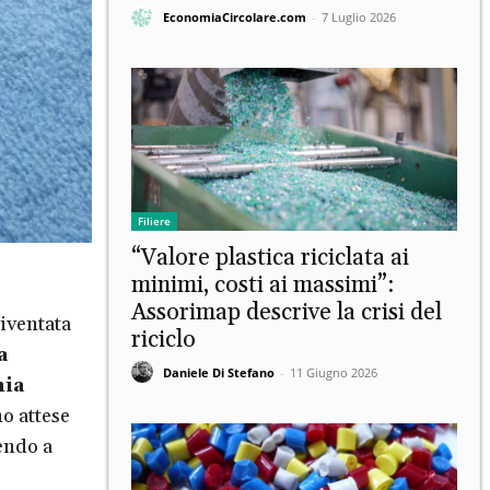
EconomiaCircolare.com
-
7 Luglio 2026
Filiere
“Valore plastica riciclata ai
minimi, costi ai massimi”:
Assorimap descrive la crisi del
diventata
riciclo
a
Daniele Di Stefano
-
11 Giugno 2026
ia
o attese
endo a