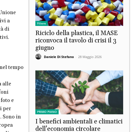
 Unione
ivi a
Filiere
tà di
Riciclo della plastica, il MASE
tivi.
riconvoca il tavolo di crisi il 3
giugno
Daniele Di Stefano
-
28 Maggio 2026
 nel tempo
 alle
foni
foto e
i per
PRIMO PIANO
. Sono in
I benefici ambientali e climatici
uropea
dell’economia circolare