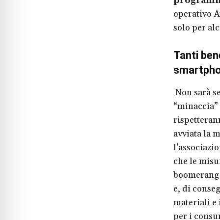
program
operativo A
solo per al
Tanti ben
smartphon
Non sarà se
“minaccia” 
rispetteran
avviata la 
l’associazi
che le misu
boomerang d
e, di conseg
materiali e 
per i consu