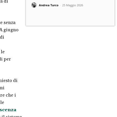
a di
Andrea Turco
-
25 Maggio 2026
e senza
. A giugno
di
 le
li per
hiesto di
ni
re che i
le
scenza