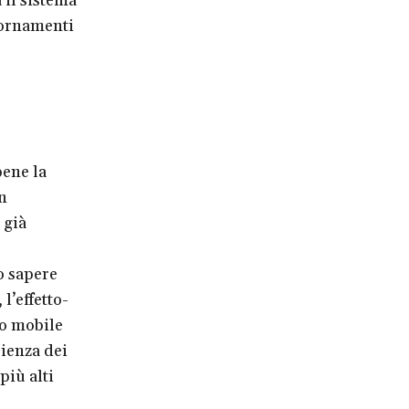
 il sistema
iornamenti
bene la
n
 già
o sapere
l’effetto-
vo mobile
cienza dei
più alti