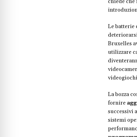
chiede che 
introduzion
Le batterie
deteriorarsi
Bruxelles av
utilizzare c
diventeranno
videocamere,
videogiochi
La bozza co
fornire
agg
successivi 
sistemi ope
performance