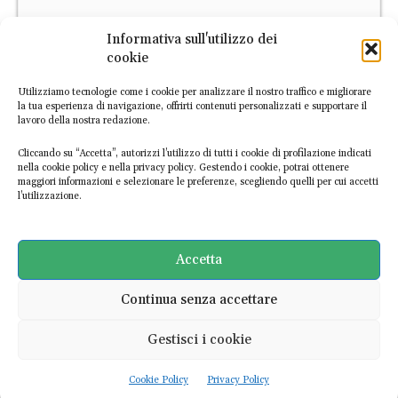
Informativa sull'utilizzo dei
cookie
Utilizziamo tecnologie come i cookie per analizzare il nostro traffico e migliorare
la tua esperienza di navigazione, offrirti contenuti personalizzati e supportare il
lavoro della nostra redazione.
Cliccando su “Accetta”, autorizzi l’utilizzo di tutti i cookie di profilazione indicati
nella cookie policy e nella privacy policy. Gestendo i cookie, potrai ottenere
maggiori informazioni e selezionare le preferenze, scegliendo quelli per cui accetti
l’utilizzazione.
L’Atlante Italiano dell’Economia Circolare è la prima piattaforma
digitale dedicata alle imprese italiane circolari. Scopri le
Accetta
esperienze già mappate o
segnalaci nuove realtà
!
Continua senza accettare
SCOPRI L'ATLANTE
Gestisci i cookie
Cookie Policy
Privacy Policy