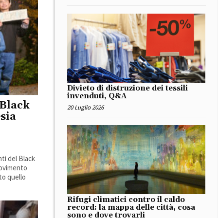
Divieto di distruzione dei tessili
invenduti, Q&A
 Black
20 Luglio 2026
esia
nti del Black
movimento
to quello
Rifugi climatici contro il caldo
record: la mappa delle città, cosa
sono e dove trovarli