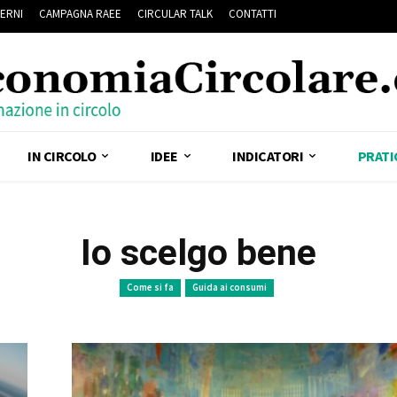
ERNI
CAMPAGNA RAEE
CIRCULAR TALK
CONTATTI
IN CIRCOLO
IDEE
INDICATORI
PRATI
Io scelgo bene
Come si fa
Guida ai consumi