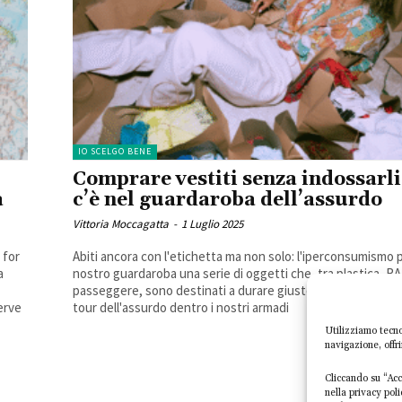
IO SCELGO BENE
Comprare vestiti senza indossarli
à
c’è nel guardaroba dell’assurdo
Vittoria Moccagatta
-
1 Luglio 2025
 for
Abiti ancora con l'etichetta ma non solo: l'iperconsumismo 
a
nostro guardaroba una serie di oggetti che, tra plastica, 
passeggere, sono destinati a durare giusto il tempo dell'ac
erve
tour dell'assurdo dentro i nostri armadi
Utilizziamo tecno
navigazione, offr
Cliccando su “Acce
nella privacy pol