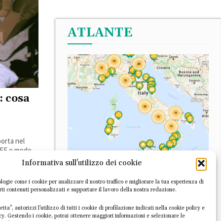
ATLANTE
: cosa
porta nel
RAEE e mode
quisto. Un
Informativa sull'utilizzo dei cookie
L’Atlante Italiano dell’Economia Circolare è la
prima piattaforma digitale dedicata alle
logie come i cookie per analizzare il nostro traffico e migliorare la tua esperienza di
irti contenuti personalizzati e supportare il lavoro della nostra redazione.
imprese italiane circolari. Scopri le esperienze
già mappate o
segnalaci nuove realtà
!
tta”, autorizzi l’utilizzo di tutti i cookie di profilazione indicati nella cookie policy e
icy. Gestendo i cookie, potrai ottenere maggiori informazioni e selezionare le