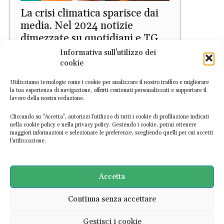
La crisi climatica sparisce dai
media. Nel 2024 notizie
dimezzate su quotidiani e TG
Informativa sull'utilizzo dei
Marica Di Pierri
-
15 Aprile 2025
cookie
Utilizziamo tecnologie come i cookie per analizzare il nostro traffico e migliorare
la tua esperienza di navigazione, offrirti contenuti personalizzati e supportare il
lavoro della nostra redazione.
Cliccando su “Accetta”, autorizzi l’utilizzo di tutti i cookie di profilazione indicati
nella cookie policy e nella privacy policy. Gestendo i cookie, potrai ottenere
maggiori informazioni e selezionare le preferenze, scegliendo quelli per cui accetti
l’utilizzazione.
PRIMO PIANO
Clima e fonti fossili,
Greenpeace: sui giornali più
Accetta
pubblicità che informazione
Continua senza accettare
Marica Di Pierri
-
9 Dicembre 2024
Gestisci i cookie