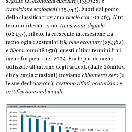
seguito da
economia circolare
(135.928) e
transizione ecologica
(135.743). Fuori dal podio
della classifica troviamo
riciclo
con 103.463. Altri
termini rilevanti sono
transizione digitale
(62.157), riflette la crescente intersezione tra
tecnologia e sostenibilità,
blue economy
(25.362)
e
filiera corta
(18.050), questi ultimi termini fra i
meno frequenti nel 2024. Fra le parole meno
utilizzate all’interno degli articoli (dalle 20mila a
circa 2mila citazioni) troviamo
chilometro zero
(e
le sue declinazioni),
gestione rifiuti
,
ecoturismo
e
certificazioni ambientali
.