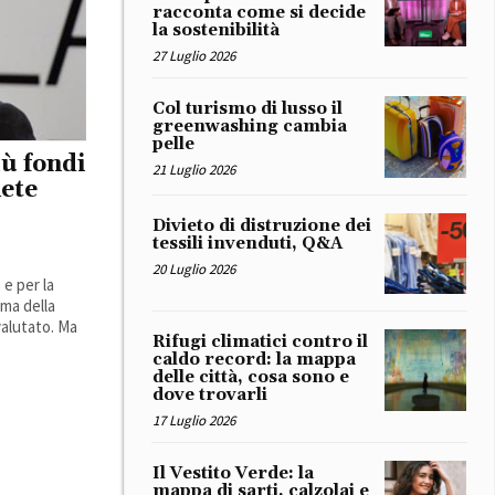
racconta come si decide
la sostenibilità
27 Luglio 2026
Col turismo di lusso il
greenwashing cambia
pelle
iù fondi
21 Luglio 2026
mete
Divieto di distruzione dei
tessili invenduti, Q&A
20 Luglio 2026
e per la
ema della
valutato. Ma
Rifugi climatici contro il
caldo record: la mappa
delle città, cosa sono e
dove trovarli
17 Luglio 2026
Il Vestito Verde: la
mappa di sarti, calzolai e