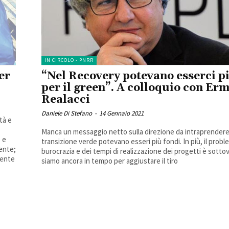
IN CIRCOLO - PNRR
er
“Nel Recovery potevano esserci p
per il green”. A colloquio con Er
Realacci
Daniele Di Stefano
-
14 Gennaio 2021
tà e
Manca un messaggio netto sulla direzione da intraprendere 
 e
transizione verde potevano esseri più fondi. In più, il probl
ente;
burocrazia e dei tempi di realizzazione dei progetti è sotto
dente
siamo ancora in tempo per aggiustare il tiro