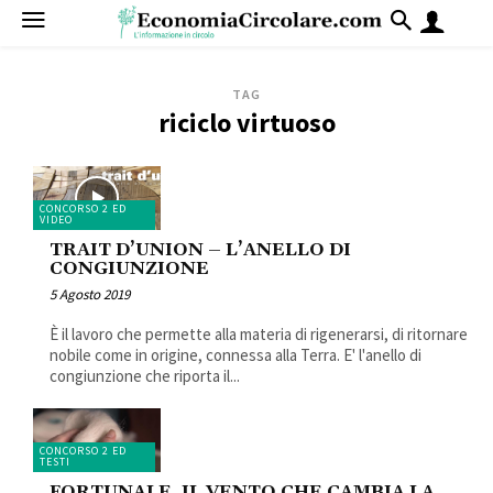
TAG
riciclo virtuoso
CONCORSO 2 ED
VIDEO
TRAIT D’UNION – L’ANELLO DI
CONGIUNZIONE
5 Agosto 2019
È il lavoro che permette alla materia di rigenerarsi, di ritornare
nobile come in origine, connessa alla Terra. E' l'anello di
congiunzione che riporta il...
CONCORSO 2 ED
TESTI
FORTUNALE, IL VENTO CHE CAMBIA LA