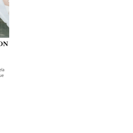
ON
ela
sue