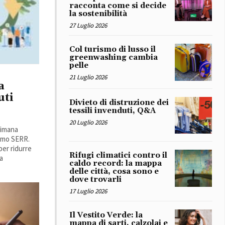
racconta come si decide
la sostenibilità
27 Luglio 2026
Col turismo di lusso il
greenwashing cambia
pelle
21 Luglio 2026
a
uti
Divieto di distruzione dei
tessili invenduti, Q&A
20 Luglio 2026
timana
nimo SERR.
per ridurre
Rifugi climatici contro il
a
caldo record: la mappa
delle città, cosa sono e
dove trovarli
17 Luglio 2026
Il Vestito Verde: la
mappa di sarti, calzolai e