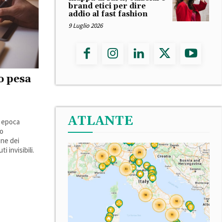
brand etici per dire
addio al fast fashion
9 Luglio 2026
o pesa
ATLANTE
n epoca
to
one dei
i invisibili.