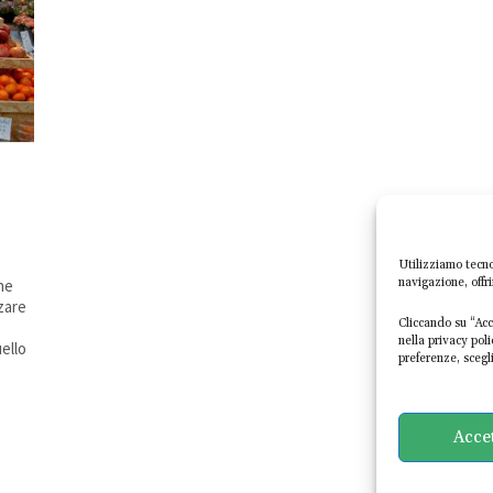
Utilizziamo tecno
navigazione, offr
che
zare
Cliccando su “Acce
nella privacy pol
ello
preferenze, scegli
Acce