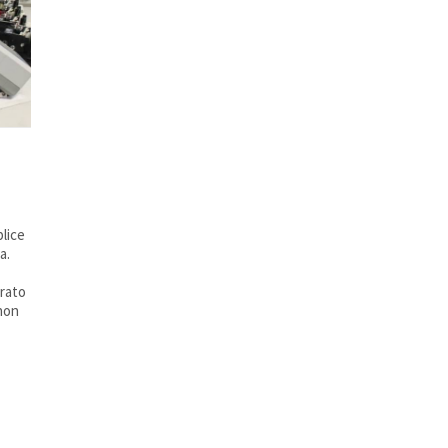
plice
a.
erato
 non