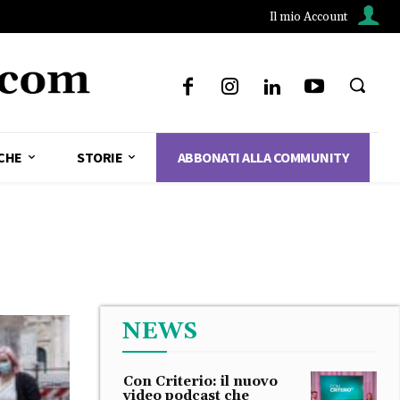
Il mio Account
CHE
STORIE
ABBONATI ALLA COMMUNITY
NEWS
Con Criterio: il nuovo
video podcast che