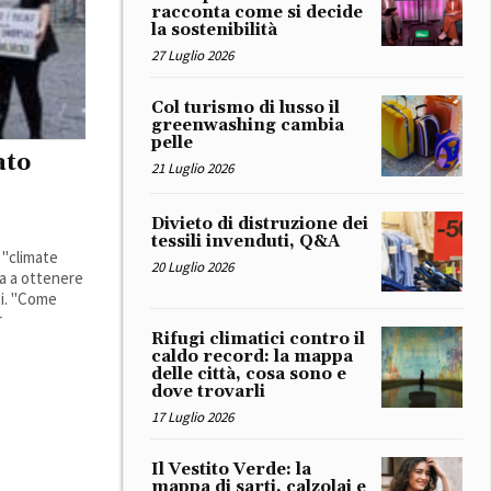
racconta come si decide
la sostenibilità
27 Luglio 2026
Col turismo di lusso il
greenwashing cambia
pelle
ato
21 Luglio 2026
Divieto di distruzione dei
tessili invenduti, Q&A
a "climate
20 Luglio 2026
nta a ottenere
ti. "Come
r
Rifugi climatici contro il
caldo record: la mappa
delle città, cosa sono e
dove trovarli
17 Luglio 2026
Il Vestito Verde: la
mappa di sarti, calzolai e