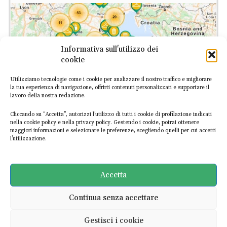
Informativa sull'utilizzo dei
cookie
Utilizziamo tecnologie come i cookie per analizzare il nostro traffico e migliorare
la tua esperienza di navigazione, offrirti contenuti personalizzati e supportare il
lavoro della nostra redazione.
Cliccando su “Accetta”, autorizzi l’utilizzo di tutti i cookie di profilazione indicati
nella cookie policy e nella privacy policy. Gestendo i cookie, potrai ottenere
maggiori informazioni e selezionare le preferenze, scegliendo quelli per cui accetti
l’utilizzazione.
L’Atlante Italiano dell’Economia Circolare è la prima piattaforma
digitale dedicata alle imprese italiane circolari. Scopri le
Accetta
esperienze già mappate o
segnalaci nuove realtà
!
Continua senza accettare
SCOPRI L'ATLANTE
Gestisci i cookie