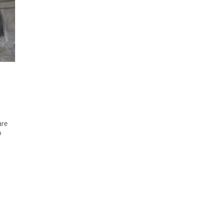
are
o