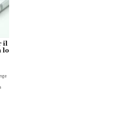
 il
 lo
pinge
a