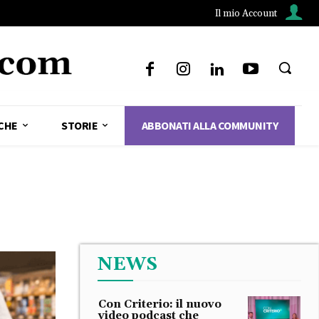
Il mio Account
CHE
STORIE
ABBONATI ALLA COMMUNITY
NEWS
Con Criterio: il nuovo
video podcast che