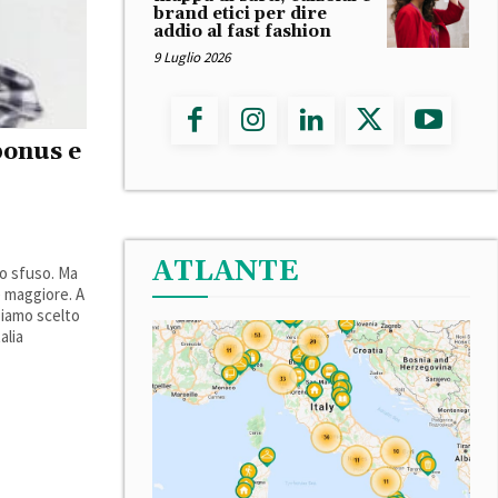
brand etici per dire
addio al fast fashion
9 Luglio 2026
 bonus e
ATLANTE
o sfuso. Ma
è maggiore. A
biamo scelto
alia