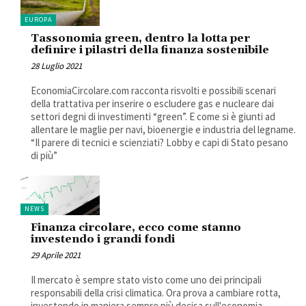
EUROPA
Tassonomia green, dentro la lotta per
definire i pilastri della finanza sostenibile
28 Luglio 2021
EconomiaCircolare.com racconta risvolti e possibili scenari
della trattativa per inserire o escludere gas e nucleare dai
settori degni di investimenti “green”. E come si è giunti ad
allentare le maglie per navi, bioenergie e industria del legname.
“Il parere di tecnici e scienziati? Lobby e capi di Stato pesano
di più”
NEWS
Finanza circolare, ecco come stanno
investendo i grandi fondi
29 Aprile 2021
Il mercato è sempre stato visto come uno dei principali
responsabili della crisi climatica. Ora prova a cambiare rotta,
investendo in maniera sempre più decisa sull'economia