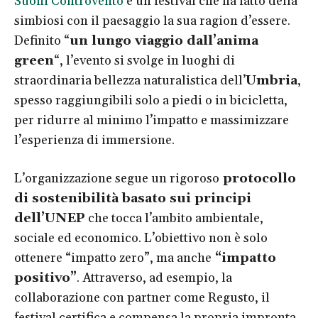
Suoni Controvento
è un festival che ha fatto della
simbiosi con il paesaggio la sua ragion d’essere.
Definito “
un lungo viaggio dall’anima
green
“, l’evento si svolge in luoghi di
straordinaria bellezza naturalistica dell’
Umbria
,
spesso raggiungibili solo a piedi o in bicicletta,
per ridurre al minimo l’impatto e massimizzare
l’esperienza di immersione.
L’organizzazione segue un rigoroso
protocollo
di sostenibilità basato sui principi
dell’UNEP
che tocca l’ambito ambientale,
sociale ed economico. L’obiettivo non è solo
ottenere “impatto zero”, ma anche
“impatto
positivo”
. Attraverso, ad esempio, la
collaborazione con partner come Regusto, il
festival certifica e compensa la propria impronta