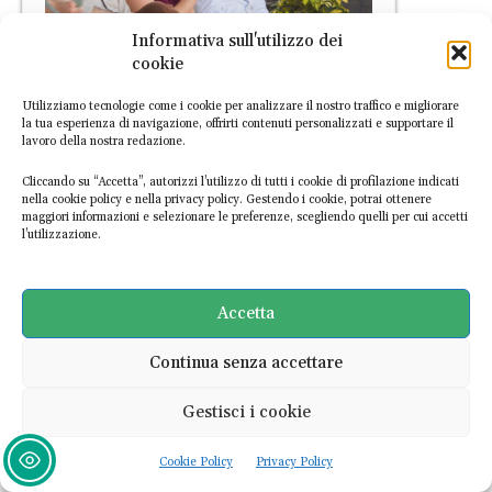
Informativa sull'utilizzo dei
EVENTI
cookie
Riverberi Festival, a Milano
Utilizziamo tecnologie come i cookie per analizzare il nostro traffico e migliorare
torna l’eco del cambiamento
la tua esperienza di navigazione, offrirti contenuti personalizzati e supportare il
lavoro della nostra redazione.
Silvia Santucci
-
29 Maggio 2026
Cliccando su “Accetta”, autorizzi l’utilizzo di tutti i cookie di profilazione indicati
nella cookie policy e nella privacy policy. Gestendo i cookie, potrai ottenere
maggiori informazioni e selezionare le preferenze, scegliendo quelli per cui accetti
l’utilizzazione.
Accetta
PRIMO PIANO
Continua senza accettare
Ad Ancona l’energia del Green
Gestisci i cookie
Loop Festival, per un’economia
circolare alla portata di
Cookie Policy
Privacy Policy
chiunque