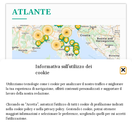
ATLANTE
Informativa sull'utilizzo dei
cookie
Utilizziamo tecnologie come i cookie per analizzare il nostro traffico e migliorare
la tua esperienza di navigazione, offrirti contenuti personalizzati e supportare il
lavoro della nostra redazione.
Cliccando su “Accetta”, autorizzi l’utilizzo di tutti i cookie di profilazione indicati
L’Atlante Italiano dell’Economia Circolare è la prima
nella cookie policy e nella privacy policy. Gestendo i cookie, potrai ottenere
maggiori informazioni e selezionare le preferenze, scegliendo quelli per cui accetti
piattaforma digitale dedicata alle imprese italiane circolari.
l’utilizzazione.
Scopri le esperienze già mappate o
segnalaci nuove
realtà
!