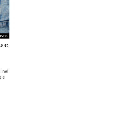
15:36
o e
i nel
e e