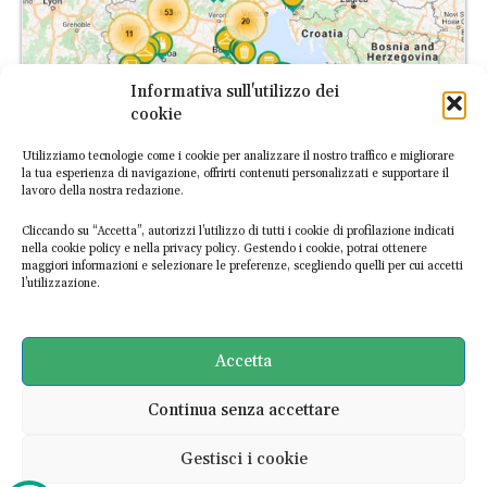
Informativa sull'utilizzo dei
cookie
Utilizziamo tecnologie come i cookie per analizzare il nostro traffico e migliorare
la tua esperienza di navigazione, offrirti contenuti personalizzati e supportare il
lavoro della nostra redazione.
Cliccando su “Accetta”, autorizzi l’utilizzo di tutti i cookie di profilazione indicati
nella cookie policy e nella privacy policy. Gestendo i cookie, potrai ottenere
maggiori informazioni e selezionare le preferenze, scegliendo quelli per cui accetti
l’utilizzazione.
L’Atlante Italiano dell’Economia Circolare è la prima piattaforma
digitale dedicata alle imprese italiane circolari. Scopri le
Accetta
esperienze già mappate o
segnalaci nuove realtà
!
Continua senza accettare
SCOPRI L'ATLANTE
Gestisci i cookie