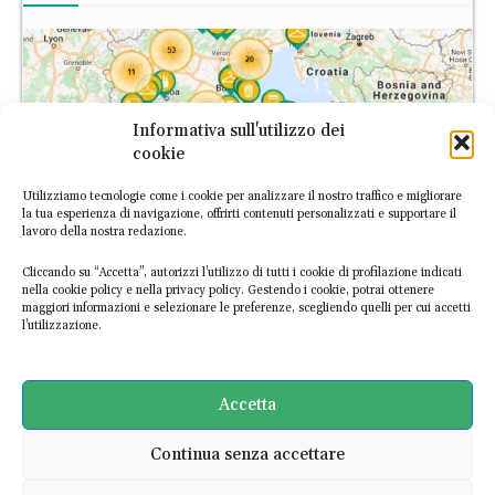
Informativa sull'utilizzo dei
cookie
Utilizziamo tecnologie come i cookie per analizzare il nostro traffico e migliorare
la tua esperienza di navigazione, offrirti contenuti personalizzati e supportare il
lavoro della nostra redazione.
Cliccando su “Accetta”, autorizzi l’utilizzo di tutti i cookie di profilazione indicati
nella cookie policy e nella privacy policy. Gestendo i cookie, potrai ottenere
maggiori informazioni e selezionare le preferenze, scegliendo quelli per cui accetti
l’utilizzazione.
L’Atlante Italiano dell’Economia Circolare è la prima piattaforma
digitale dedicata alle imprese italiane circolari. Scopri le
Accetta
esperienze già mappate o
segnalaci nuove realtà
!
Continua senza accettare
SCOPRI L'ATLANTE