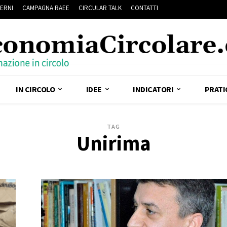
ERNI
CAMPAGNA RAEE
CIRCULAR TALK
CONTATTI
IN CIRCOLO
IDEE
INDICATORI
PRATI
TAG
Unirima