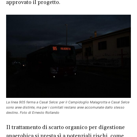
approvato il progetto.
La linea 905 ferma a Casal Selce: per il Campidoglio Malagrotta e Casal Selce
sono aree distinte, ma per i comitati restano aree accomunate dallo stesso
destino. Foto di Ernesto Rollando
Il trattamento di scarto organico per digestione
anaerobica si presta sì a potenziali rischi, come