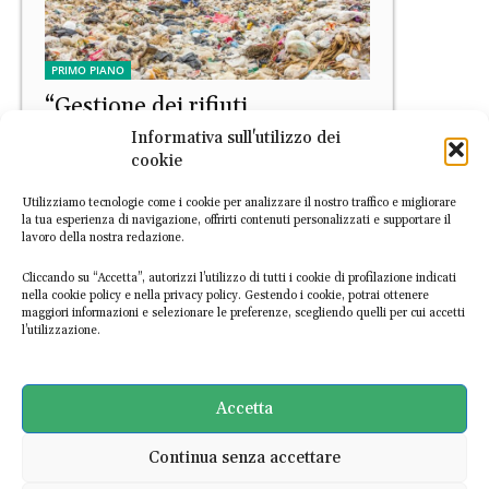
PRIMO PIANO
“Gestione dei rifiuti,
dall’efficienza alla resilienza”
Informativa sull'utilizzo dei
cookie
EconomiaCircolare.com
-
7 Aprile 2026
Utilizziamo tecnologie come i cookie per analizzare il nostro traffico e migliorare
la tua esperienza di navigazione, offrirti contenuti personalizzati e supportare il
lavoro della nostra redazione.
Cliccando su “Accetta”, autorizzi l’utilizzo di tutti i cookie di profilazione indicati
nella cookie policy e nella privacy policy. Gestendo i cookie, potrai ottenere
maggiori informazioni e selezionare le preferenze, scegliendo quelli per cui accetti
l’utilizzazione.
PRIMO PIANO
Rifiuti, quando la discarica
Accetta
alimenta l’inceneritore
Continua senza accettare
EconomiaCircolare.com
-
24 Marzo 2026