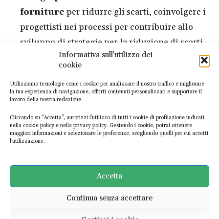
forniture
per ridurre gli scarti, coinvolgere i
progettisti nei processi per contribuire allo
sviluppo di strategie per la riduzione di scarti
Informativa sull'utilizzo dei
nella filiera e per affiancare nel monitoraggio
cookie
dei processi affinché avvengano nella maniera
Utilizziamo tecnologie come i cookie per analizzare il nostro traffico e migliorare
più appropriata
la tua esperienza di navigazione, offrirti contenuti personalizzati e supportare il
lavoro della nostra redazione.
design per decostruibilità e flessibilità
,
considerare l’analisi sull’intero ciclo di vita per
Cliccando su “Accetta”, autorizzi l’utilizzo di tutti i cookie di profilazione indicati
nella cookie policy e nella privacy policy. Gestendo i cookie, potrai ottenere
assicurare che si progetti tenendo in
maggiori informazioni e selezionare le preferenze, scegliendo quelli per cui accetti
l’utilizzazione.
considerazione il fine uso, progettando per un
facile disassemblamento o rinnovamento
Accetta
Torna al Glossario
Continua senza accettare