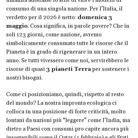
umanità adottasse lo stile di vita e i modelli di
consumo di una singola nazione. Per l’Italia, il
verdetto per il 2026 è netto:
domenica 3
maggio
. Cosa significa, in parole povere? Che in
soli 123 giorni, come nazione, avremo
simbolicamente consumato tutte le risorse che il
Pianeta è in grado di rigenerare in un intero
anno. Se tutti vivessero come noi, servirebbero le
risorse di quasi
3 pianeti Terra
per sostenere i
nostri bisogni.
Come ci posizioniamo, quindi, rispetto al resto
del mondo? La nostra impronta ecologica ci
colloca in una posizione di forte criticità, molto
lontani da nazioni più “leggere” come l’India, ma
dietro a Paesi con consumi pro capite ancora più
insostenibili come il Qatar (4 febbraio) e gli Stati