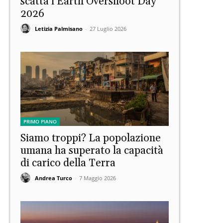
scatta l’Earth Overshoot Day
2026
Letizia Palmisano
-
27 Luglio 2026
PRIMO PIANO
Siamo troppi? La popolazione
umana ha superato la capacità
di carico della Terra
Andrea Turco
-
7 Maggio 2026