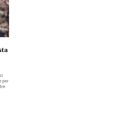
sta
ci
e per
ltre