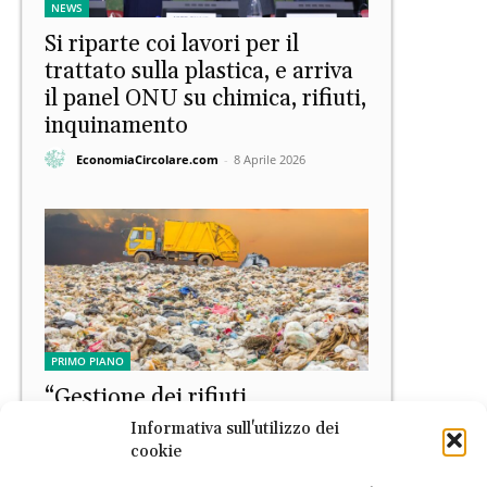
NEWS
Si riparte coi lavori per il
trattato sulla plastica, e arriva
il panel ONU su chimica, rifiuti,
inquinamento
EconomiaCircolare.com
-
8 Aprile 2026
PRIMO PIANO
“Gestione dei rifiuti,
dall’efficienza alla resilienza”
Informativa sull'utilizzo dei
cookie
EconomiaCircolare.com
-
7 Aprile 2026