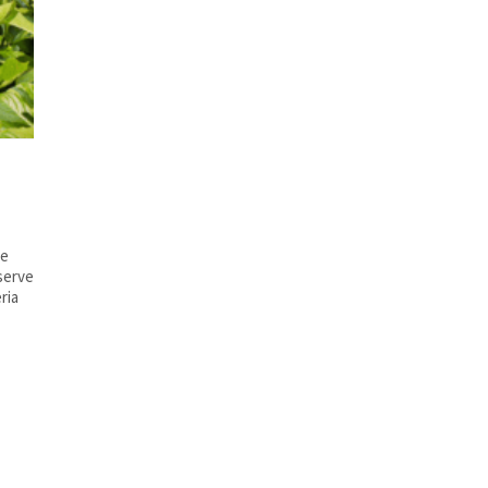
re
 serve
ria