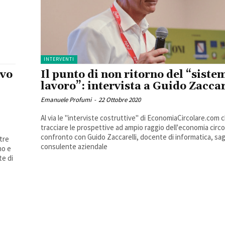
INTERVENTI
ovo
Il punto di non ritorno del “siste
lavoro”: intervista a Guido Zaccar
Emanuele Profumi
-
22 Ottobre 2020
Al via le "interviste costruttive" di EconomiaCircolare.com 
tracciare le prospettive ad ampio raggio dell'economia circol
confronto con Guido Zaccarelli, docente di informatica, sag
tre
consulente aziendale
no e
te di