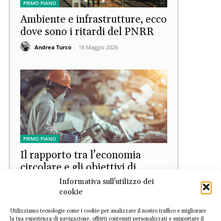
PRIMO PIANO
Ambiente e infrastrutture, ecco
dove sono i ritardi del PNRR
Andrea Turco
-
18 Maggio 2026
PRIMO PIANO
Il rapporto tra l’economia
circolare e gli obiettivi di
sviluppo sostenibile nel PNRR
Informativa sull'utilizzo dei
cookie
EconomiaCircolare.com
-
23 Marzo 2026
Utilizziamo tecnologie come i cookie per analizzare il nostro traffico e migliorare
la tua esperienza di navigazione, offrirti contenuti personalizzati e supportare il