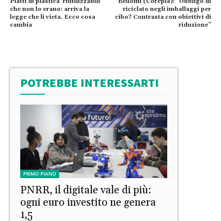
Piatti di plastica ‘riutilizzabili’
Bellomi (Corepla): “Obbligo di
che non lo erano: arriva la
riciclato negli imballaggi per
legge che li vieta. Ecco cosa
cibo? Contrasta con obiettivi di
cambia
riduzione”
POTREBBE INTERESSARTI
PRIMO PIANO
PNRR, il digitale vale di più:
ogni euro investito ne genera
1,5