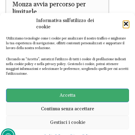
Monza avvia percorso per
limitarle
Informativa sull'utilizzo dei
EconomiaCircolare.com
-
22 Giugno 2026
cookie
Utilizziamo tecnologie come i cookie per analizzare il nostro traffico e migliorare
la tua esperienza di navigazione, offrirti contenuti personalizzati e supportare il
lavoro della nostra redazione.
Cliccando su “Accetta”, autorizzi l’utilizzo di tutti i cookie di profilazione indicati
nella cookie policy e nella privacy policy. Gestendo i cookie, potrai ottenere
maggiori informazioni e selezionare le preferenze, scegliendo quelli per cui accetti
l’utilizzazione.
PRIMO PIANO
Le banche non frenano sulle
fossili, anzi: 8.700 miliardi di
Accetta
dollari da Parigi a oggi
Continua senza accettare
Daniele Di Stefano
-
15 Giugno 2026
Gestisci i cookie
Ultime notizie