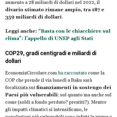
aumento a 28 miliardi di dollari nel 2022, il
divario stimato rimane ampio, tra 187 e
359 miliardi di dollari
.
Leggi anche:
“Basta con le chiacchiere sul
clima”: l’appello di UNEP agli Stati
COP29, gradi centigradi e miliardi di
dollari
EconomiaCircolare.com
ha raccontato
come la
COP che prende il via lunedì a Baku sarà
focalizzata sui
finanziamenti in sostengo dei
Paesi più vulnerabili
: sul quanto ma anche sul
come (soldi a fondo perduto? prestiti?). Mentre
gli impatti climatici si intensificano, le
popolazioni più vulnerabili sono infatti le prime a