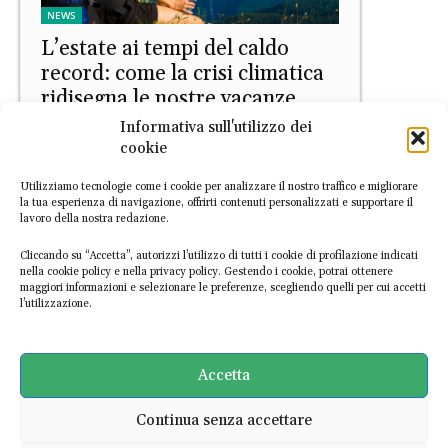
NEWS
L’estate ai tempi del caldo
record: come la crisi climatica
ridisegna le nostre vacanze
Informativa sull'utilizzo dei
Valeria Morelli
-
3 Luglio 2026
cookie
Utilizziamo tecnologie come i cookie per analizzare il nostro traffico e migliorare
la tua esperienza di navigazione, offrirti contenuti personalizzati e supportare il
lavoro della nostra redazione.
Cliccando su “Accetta”, autorizzi l’utilizzo di tutti i cookie di profilazione indicati
nella cookie policy e nella privacy policy. Gestendo i cookie, potrai ottenere
maggiori informazioni e selezionare le preferenze, scegliendo quelli per cui accetti
l’utilizzazione.
Europa
RAEE, i dati ufficiali della
raccolta: 32,5%, lontano
Accetta
l’obiettivo europeo del 65%
Continua senza accettare
Daniele Di Stefano
-
1 Luglio 2026