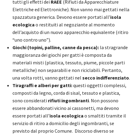
tutti gli effetti dei
RAEE
(Rifiuti da Apparecchiature
Elettriche ed Elettroniche). Non vanno mai gettati nella
spazzatura generica. Devono essere portati all’
isola
ecologica
o restituiti al negoziante al momento
dell’acquisto di un nuovo apparecchio equivalente (ritiro
“uno contro uno”).
Giochi (topini, palline, canne da pesca):
la stragrande
maggioranza dei giochi per gatti è composta da
materiali misti (plastica, tessuto, piume, piccole parti
metalliche) non separabili e non riciclabili. Pertanto,
una volta rotti, vanno gettati nel
secco indifferenziato
.
Tiragraffi e alberi per gatti:
questi oggetti complessi,
composti da legno, corda di sisal, tessuto e plastica,
sono considerati
rifiuti ingombranti
. Non possono
essere abbandonati vicino ai cassonetti, ma devono
essere portati all’
isola ecologica
o smaltiti tramite il
servizio di ritiro a domicilio degli ingombranti, se
previsto dal proprio Comune. Discorso diverso se