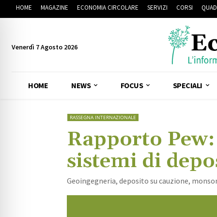
HOME
MAGAZINE
ECONOMIA CIRCOLARE
SERVIZI
CORSI
QUAD
Venerdì 7 Agosto 2026
HOME
NEWS
FOCUS
SPECIALI
RASSEGNA INTERNAZIONALE
Rapporto Pew: s
sistemi di depo
Geoingegneria, deposito su cauzione, monson