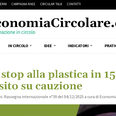
ERNI
CAMPAGNA RAEE
CIRCULAR TALK
CONTATTI
IN CIRCOLO
IDEE
INDICATORI
PRATI
top alla plastica in 15
sito su cauzione
i. Rassegna internazionale n°39 del 04/12/2025 a cura di Econom