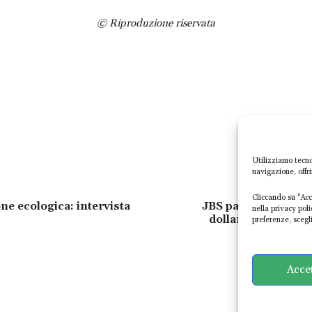
© Riproduzione riservata
Utilizziamo tecno
navigazione, offr
Cliccando su “Acce
one ecologica: intervista
JBS patteggia sul g
nella privacy pol
dollari e tre anni 
preferenze, scegli
Acce