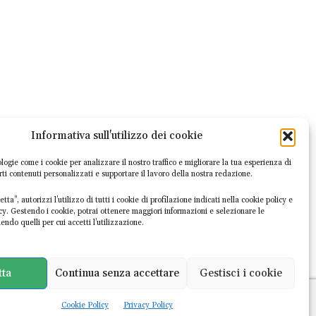
Informativa sull'utilizzo dei cookie
logie come i cookie per analizzare il nostro traffico e migliorare la tua esperienza di
irti contenuti personalizzati e supportare il lavoro della nostra redazione.
Articolo successivo
tta”, autorizzi l’utilizzo di tutti i cookie di profilazione indicati nella cookie policy e
reenwashing: oltre un milione di
icy. Gestendo i cookie, potrai ottenere maggiori informazioni e selezionare le
di controlli sulle promesse green
endo quelli per cui accetti l’utilizzazione.
tta
Continua senza accettare
Gestisci i cookie
Cookie Policy
Privacy Policy