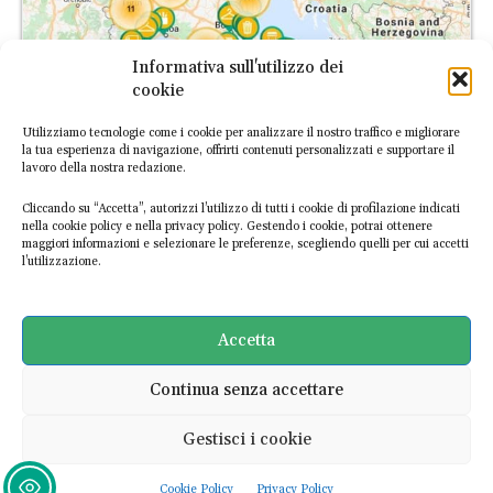
Informativa sull'utilizzo dei
cookie
Utilizziamo tecnologie come i cookie per analizzare il nostro traffico e migliorare
la tua esperienza di navigazione, offrirti contenuti personalizzati e supportare il
lavoro della nostra redazione.
Cliccando su “Accetta”, autorizzi l’utilizzo di tutti i cookie di profilazione indicati
nella cookie policy e nella privacy policy. Gestendo i cookie, potrai ottenere
maggiori informazioni e selezionare le preferenze, scegliendo quelli per cui accetti
l’utilizzazione.
L’Atlante Italiano dell’Economia Circolare è la prima piattaforma
digitale dedicata alle imprese italiane circolari. Scopri le
Accetta
esperienze già mappate o
segnalaci nuove realtà
!
Continua senza accettare
SCOPRI L'ATLANTE
Gestisci i cookie
Cookie Policy
Privacy Policy